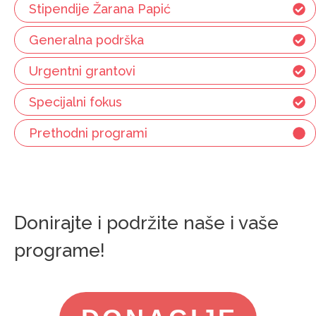
Stipendije Žarana Papić
Generalna podrška
Urgentni grantovi
Specijalni fokus
Prethodni programi
Donirajte i podržite naše i vaše
programe!