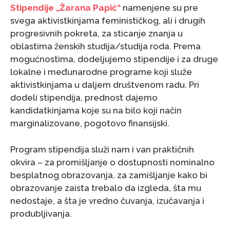
Stipendije „Žarana Papić“
namenjene su pre
svega aktivistkinjama feminističkog, ali i drugih
progresivnih pokreta, za sticanje znanja u
oblastima ženskih studija/studija roda. Prema
mogućnostima, dodeljujemo stipendije i za druge
lokalne i međunarodne programe koji služe
aktivistkinjama u daljem društvenom radu. Pri
dodeli stipendija, prednost dajemo
kandidatkinjama koje su na bilo koji način
marginalizovane, pogotovo finansijski.
Program stipendija služi nam i van praktičnih
okvira – za promišljanje o dostupnosti nominalno
besplatnog obrazovanja, za zamišljanje kako bi
obrazovanje zaista trebalo da izgleda, šta mu
nedostaje, a šta je vredno čuvanja, izučavanja i
produbljivanja.