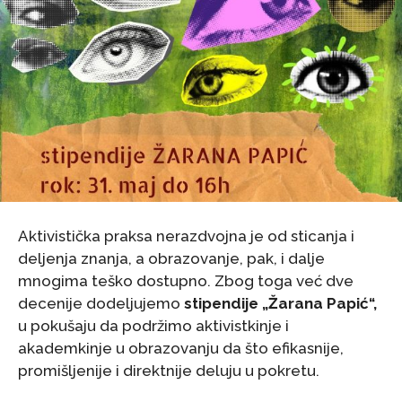
Aktivistička praksa nerazdvojna je od sticanja i
deljenja znanja, a obrazovanje, pak, i dalje
mnogima teško dostupno. Zbog toga već dve
decenije dodeljujemo
stipendije „Žarana Papić“,
u pokušaju da podržimo aktivistkinje i
akademkinje u obrazovanju da što efikasnije,
promišljenije i direktnije deluju u pokretu.