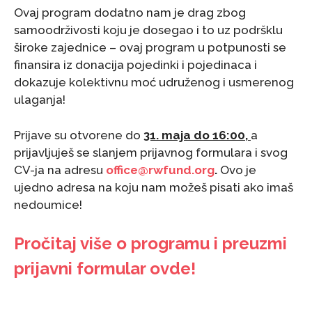
Ovaj program dodatno nam je drag zbog
samoodrživosti koju je dosegao i to uz podršklu
široke zajednice – ovaj program u potpunosti se
finansira iz donacija pojedinki i pojedinaca i
dokazuje kolektivnu moć udruženog i usmerenog
ulaganja!
Prijave su otvorene do
31. maja do 16:00,
a
prijavljuješ se slanjem prijavnog formulara i svog
CV-ja na adresu
office@rwfund.org
.
Ovo je
ujedno adresa na koju nam možeš pisati ako imaš
nedoumice!
Pročitaj više o programu i preuzmi
prijavni formular ovde!