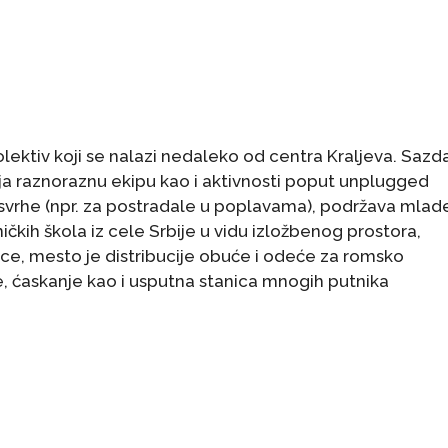
kolektiv koji se nalazi nedaleko od centra Kraljeva. Sazd
lja raznoraznu ekipu kao i aktivnosti poput unplugged
e svrhe (npr. za postradale u poplavama), podržava mlad
čkih škola iz cele Srbije u vidu izložbenog prostora,
ce, mesto je distribucije obuće i odeće za romsko
je, ćaskanje kao i usputna stanica mnogih putnika