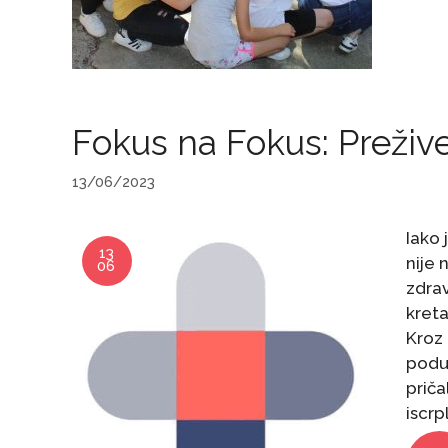
Fokus na Fokus: Prežive
13/06/2023
Iako 
13
nije 
06
zdrav
kreta
Kroz
poduh
priča
iscrp