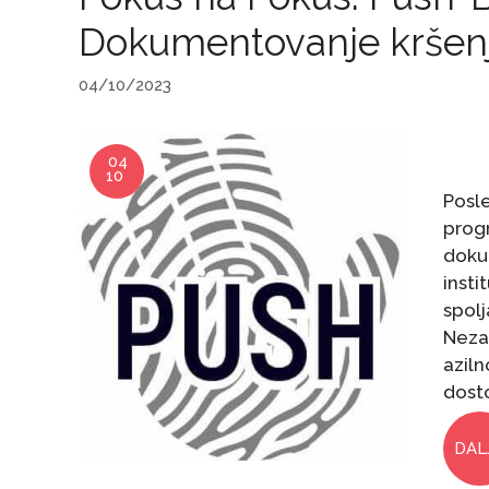
Dokumentovanje kršenja
04/10/2023
04
10
Posl
pro
doku
insti
spolj
Nezak
aziln
dosto
DAL