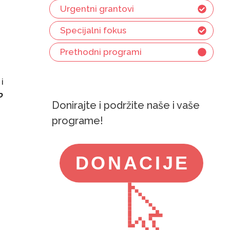
Urgentni grantovi
Specijalni fokus
Prethodni programi
i
o
Donirajte i podržite naše i vaše
programe!