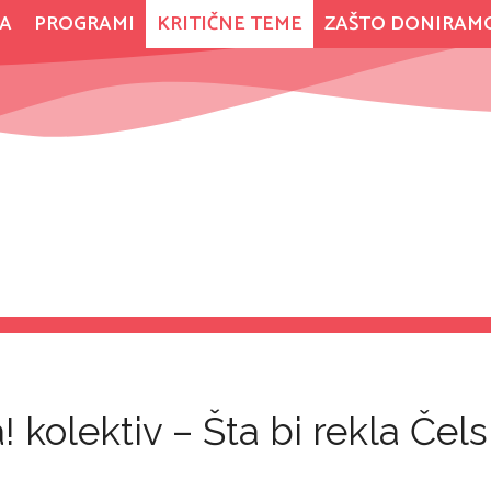
A
PROGRAMI
KRITIČNE TEME
ZAŠTO DONIRAM
kolektiv – Šta bi rekla Čels