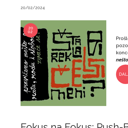
20/02/2024
20
02
Proš
pozor
konc
nešto
DAL
Fokus na Fokus: Push-