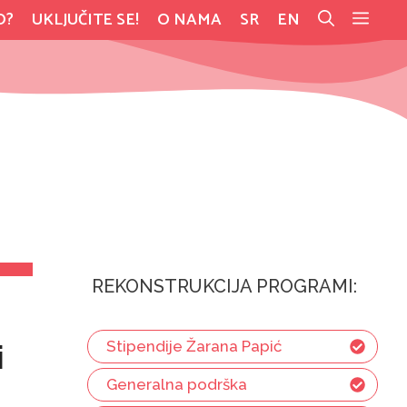
O?
UKLJUČITE SE!
O NAMA
SR
EN
REKONSTRUKCIJA PROGRAMI:
Stipendije Žarana Papić
i
Generalna podrška