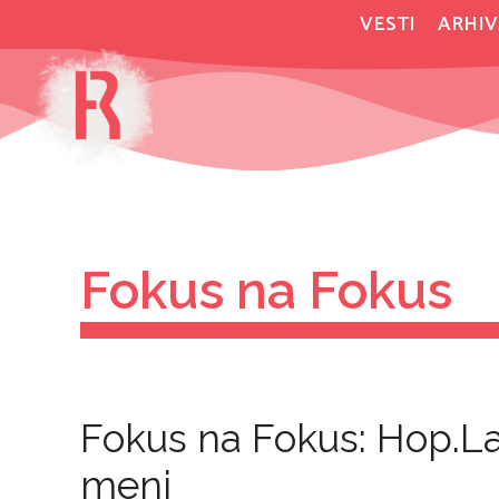
Skip
VESTI
ARHIV
to
content
Fokus na Fokus
Fokus na Fokus: Hop.La! 
meni