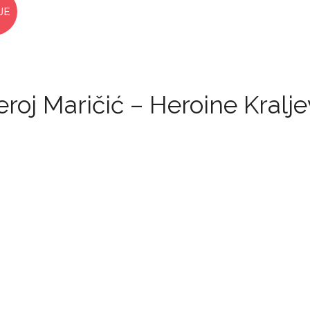
JE
roj Maričić – Heroine Kralj