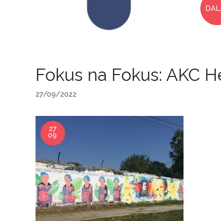
DAL
Fokus na Fokus: AKC He
27/09/2022
27
09