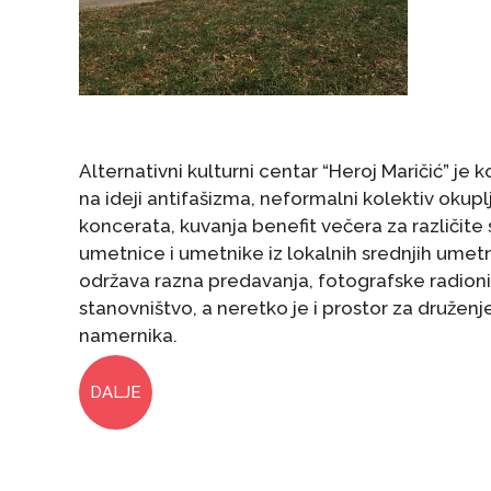
Alternativni kulturni centar “Heroj Maričić” je 
na ideji antifašizma, neformalni kolektiv okup
koncerata, kuvanja benefit večera za različit
umetnice i umetnike iz lokalnih srednjih umetni
održava razna predavanja, fotografske radioni
stanovništvo, a neretko je i prostor za družen
namernika.
DALJE