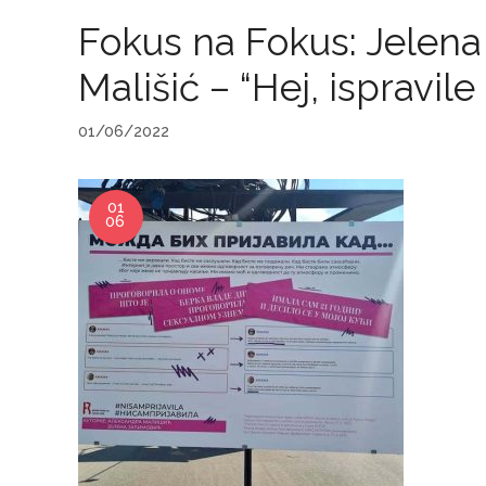
Fokus na Fokus: Jelena
Mališić – “Hej, ispravi
01/06/2022
01
06