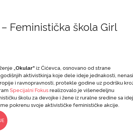
– Feministička škola Girl
ženje „
Оkular“
iz Ćićevca, osnovano od strane
odišnjih aktivistkinja koje dele ideje jednakosti, nenasi
tropije i ravnopravnosti, protekle godine uz podršku kro
gram
Specijalni Fokus
realizovalo je višenedeljnu
ističku školu za devojke i žene iz ruralne sredine sa id
me pokrenu svoje aktivističke feminističke akcije.
JE