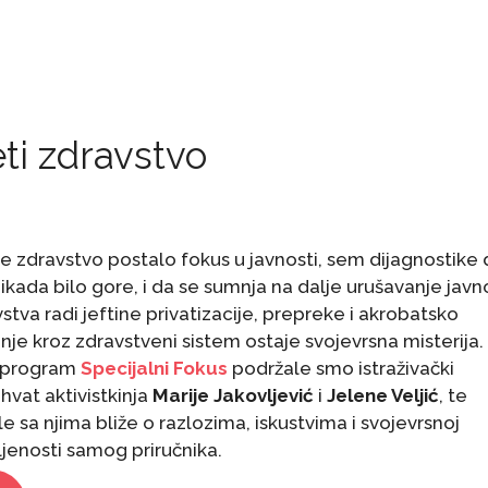
ti zdravstvo
je zdravstvo postalo fokus u javnosti, sem dijagnostike 
nikada bilo gore, i da se sumnja na dalje urušavanje jav
stva radi jeftine privatizacije, prepreke i akrobatsko
nje kroz zdravstveni sistem ostaje svojevrsna misterija.
 program
Specijalni Fokus
podržale smo istraživački
vat aktivistkinja
Marije Jakovljević
i
Jelene Veljić
, te
le sa njima bliže o razlozima, iskustvima i svojevrsnoj
ljenosti samog priručnika.