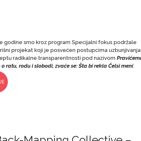
le godine smo kroz program Specijalni fokus podržale
išni projekat koji je posvećen postupcima uzbunjivanja 
eptu radikalne transparentnosti pod nazivom
Pravićem
 o ratu, rodu i slobodi, zvaće se: Šta bi rekla Čelsi meni
.
JE
Back-Mapping Collective –