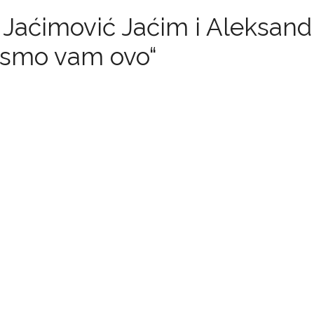
 Jaćimović Jaćim i Aleksand
le smo vam ovo“