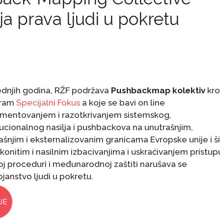
 prava ljudi u pokretu
ednjih godina, RŽF podržava
Pushbackmap kolektiv
kro
gram
Specijalni Fokus
a koje se bavi on line
mentovanjem i razotkrivanjem sistemskog,
tucionalnog nasilja i pushbackova na unutrašnjim,
ašnjim i eksternalizovanim granicama Evropske unije i ši
onitim i nasilnim izbacivanjima i uskraćivanjem pristup
oj proceduri i međunarodnoj zaštiti narušava se
janstvo ljudi u pokretu.
JE