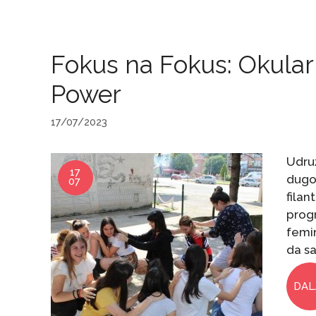
Fokus na Fokus: Okular 
Power
17/07/2023
Udru
17
dugog
07
filan
pro
femin
da sa
DAL