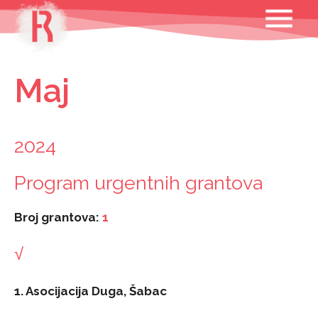
Skip
MENU
to
content
Maj
2024
Program urgentnih grantova
Broj grantova:
1
√
1. Asocijacija Duga, Šabac