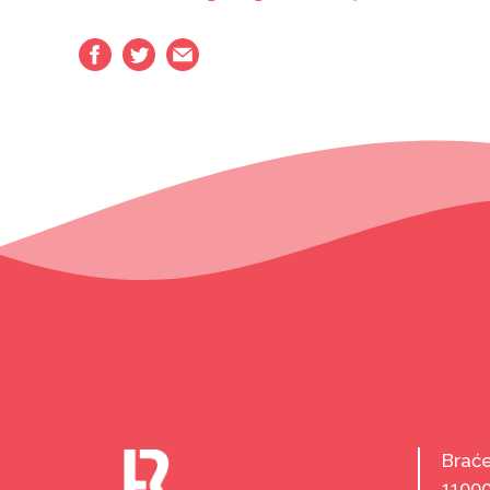
Braće
1100