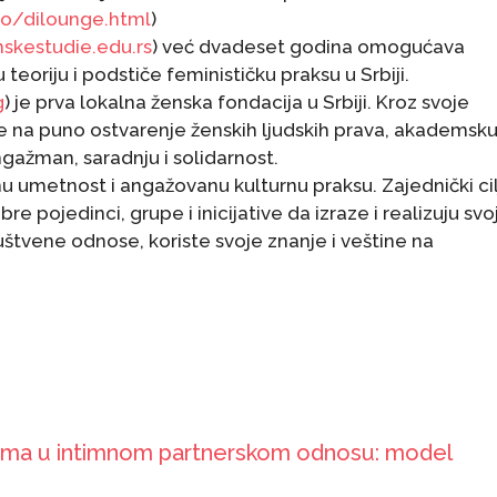
to/dilounge.html
)
skestudie.edu.rs
) već dvadeset godina omogućava
 teoriju i podstiče feminističku praksu u Srbiji.
g
) je prva lokalna ženska fondacija u Srbiji. Kroz svoje
 na puno ostvarenje ženskih ljudskih prava, akademsk
angažman, saradnju i solidarnost.
u umetnost i angažovanu kulturnu praksu. Zajednički cil
e pojedinci, grupe i inicijative da izraze i realizuju svo
ruštvene odnose, koriste svoje znanje i veštine na
enama u intimnom partnerskom odnosu: model