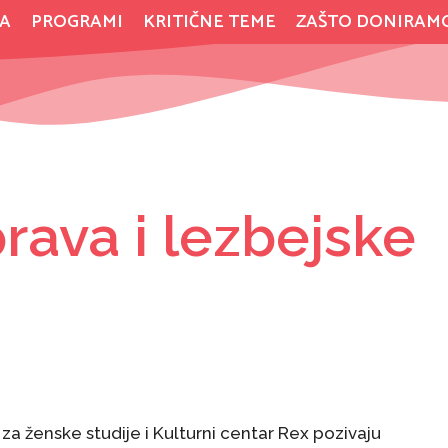
A
PROGRAMI
KRITIČNE TEME
ZAŠTO DONIRAM
rava i lezbejske
za ženske studije i Kulturni centar Rex pozivaju