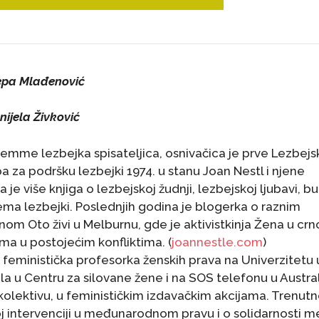
Lepa Mlađenović
anijela Živković
femme lezbejka spisateljica, osnivačica je prve Lezbejs
a za podršku lezbejki 1974. u stanu Joan Nestl i njene
e više knjiga o lezbejskoj žudnji, lezbejskoj ljubavi, bu
a lezbejki. Poslednjih godina je blogerka o raznim
om Oto živi u Melburnu, gde je aktivistkinja Žena u cr
ma u postojećim konfliktima. (
joannestle.com
)
 feministička profesorka ženskih prava na Univerzitetu 
a u Centru za silovane žene i na SOS telefonu u Australi
 kolektivu, u feminističkim izdavačkim akcijama. Trenut
koj intervenciji u međunarodnom pravu i o solidarnosti m