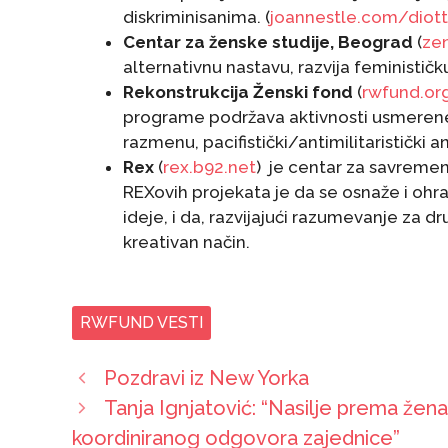
diskriminisanima. (
joannestle.com/diot
Centar za ženske studije, Beograd
(
zen
alternativnu nastavu, razvija feminističku
Rekonstrukcija Ženski fond
(
rwfund.or
programe podržava aktivnosti usmerene
razmenu, pacifistički/antimilitaristički 
Rex
(
rex.b92.net
) je centar za savremen
REXovih projekata je da se osnaže i ohrabr
ideje, i da, razvijajući razumevanje za d
kreativan način.
RWFUND VESTI
Pozdravi iz New Yorka
Tanja Ignjatović: “Nasilje prema ž
koordiniranog odgovora zajednice”