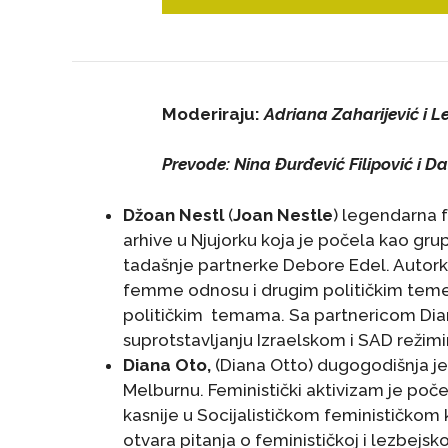
Moderiraju:
Adriana Zaharijević i 
Prevode: Nina
Đ
urđević Filipović i D
Džoan Nestl
(
Joan Nestle
) legendarna 
arhive u Njujorku koja je počela kao grup
tadašnje partnerke Debore Edel. Autorka j
femme odnosu i drugim političkim temem
političkim temama. Sa partnericom Dian
suprotstavljanju Izraelskom i SAD režimi
Diana Oto,
(Diana Otto) dugogodišnja je
Melburnu. Feministički aktivizam je počel
kasnije u Socijalističkom feminističkom
otvara pitanja o feminističkoj i lezbejs