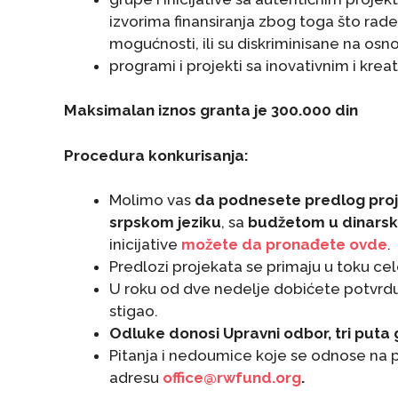
izvorima finansiranja zbog toga što rad
mogućnosti, ili su diskriminisane na osn
programi i projekti sa inovativnim i krea
Maksimalan iznos granta je 300.000 din
Procedura konkurisanja:
Molimo vas
da podnesete predlog proj
srpskom jeziku
, sa
budžetom u dinarsk
inicijative
možete da pronađete ovde
.
Predlozi projekata se primaju u toku ce
U roku od dve nedelje dobićete potvrd
stigao.
Odluke donosi Upravni odbor, tri puta
Pitanja i nedoumice koje se odnose na 
adresu
office@rwfund.org
.