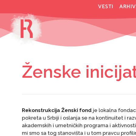
Skip
VESTI
ARHIV
to
content
Ženske inicija
Rekonstrukcija Ženski fond
je lokalna fondac
pokreta u Srbiji i oslanja se na kontinuitet i raz
akademskih i umetničkih programa i aktivnos
mi smo sa tog stanovišta i u tom pravcu profil