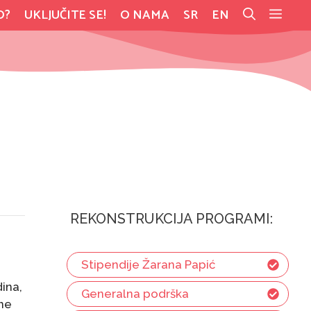
O?
UKLJUČITE SE!
O NAMA
SR
EN
REKONSTRUKCIJA PROGRAMI:
Stipendije Žarana Papić
ina,
Generalna podrška
vne