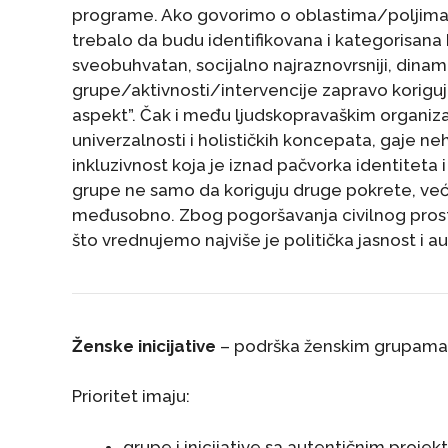
programe. Ako govorimo o oblastima/poljima ko
trebalo da budu identifikovana i kategorisana kao
sveobuhvatan, socijalno najraznovrsniji, dinam
grupe/aktivnosti/intervencije zapravo korigu
aspekt”. Čak i među ljudskopravaškim organiz
univerzalnosti i holističkih koncepata, gaje ne
inkluzivnost koja je iznad pačvorka identiteta
grupe ne samo da koriguju druge pokrete, već u
međusobno. Zbog pogoršavanja civilnog prosto
što vrednujemo najviše je politička jasnost i
Ženske inicijative
– podrška ženskim grupama k
Prioritet imaju:
grupe i inicijative sa autentičnim pro