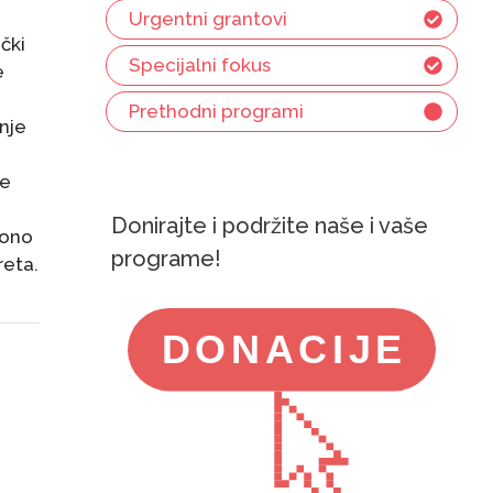
Urgentni grantovi
ički
Specijalni fokus
e
i
Prethodni programi
nje
ke
Donirajte i podržite naše i vaše
 ono
programe!
reta.