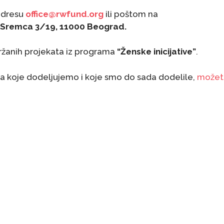
 adresu
office@rwfund.org
ili poštom na
a Sremca 3/19, 11000 Beograd.
držanih projekata iz programa
“Ženske inicijative”
.
va koje dodeljujemo i koje smo do sada dodelile,
možet