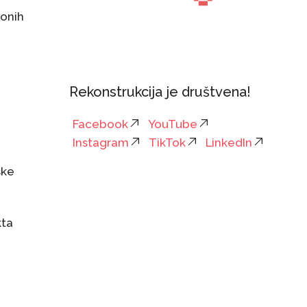
ionih
Rekonstrukcija je društvena!
Facebook
YouTube
Instagram
TikTok
LinkedIn
ske
kta