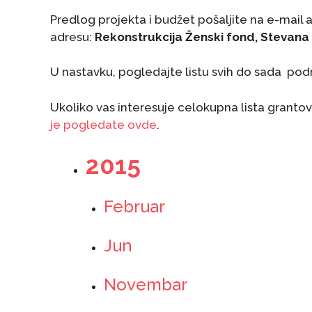
Predlog projekta i budžet pošaljite na e-mail
adresu:
Rekonstrukcija Ženski fond, Stevan
U nastavku, pogledajte listu svih do sada po
Ukoliko vas interesuje celokupna lista granto
je pogledate ovde
.
2015
Februar
Jun
Novembar