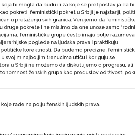
ja bi mogla da budu ili za koje se pretpostavlja da bi
 pokreti, feministički pokret u Srbiji je najstariji, polit
ičan u prelaženju svih granica. Verujemo da feminističk
ju druge pokrete i ne mislimo da one unose samo “rodn
acijama, feminističke grupe često imaju bolje razumeva
hijerarhijske poglede na ljudska prava i praktikuju
 i političke korektnosti. Da budemo precizne, feministič
 svojim najboljim trenucima utiču i koriguju se
ra u Srbiji ne možemo da diskutujemo o progresu, ali
 autonomnost ženskih grupa kao preduslov održivosti pok
oje rade na polju ženskih ljudskih prava.
jektima/programima koje imaju manje pristupa drugim