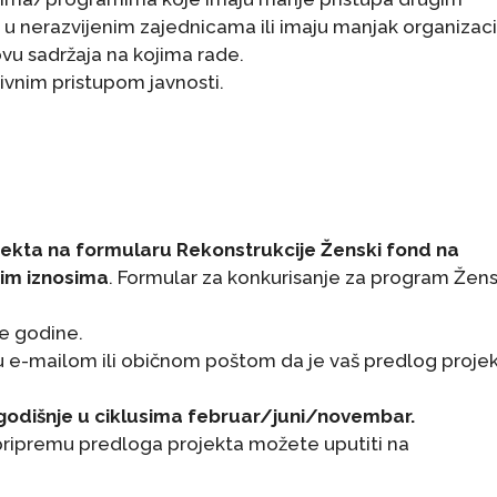
e u nerazvijenim zajednicama ili imaju manjak organizac
ovu sadržaja na kojima rade.
tivnim pristupom javnosti.
ekta na formularu Rekonstrukcije Ženski fond na
im iznosima
. Formular za konkurisanje za program Žen
le godine.
u e-mailom ili običnom poštom da je vaš
predlog proje
 godišnje u ciklusima februar/juni/novembar.
pripremu predloga projekta možete uputiti na