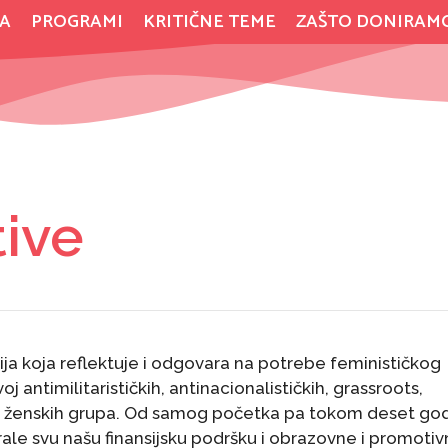
A
PROGRAMI
KRITIČNE TEME
ZAŠTO DONIRAM
tive
ija koja reflektuje i odgovara na potrebe feminističkog
voj antimilitarističkih, antinacionalističkih, grassroots,
ti ženskih grupa. Od samog početka pa tokom deset god
irale svu našu finansijsku podršku i obrazovne i promoti