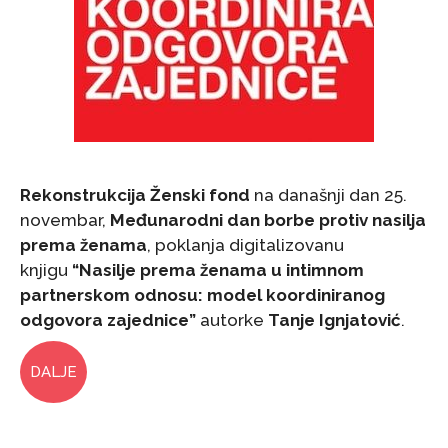
Rekonstrukcija Ženski fond
na današnji dan 25.
novembar,
Međunarodni dan borbe protiv nasilja
prema ženama
, poklanja digitalizovanu
knjigu
“Nasilje prema ženama u intimnom
partnerskom odnosu: model koordiniranog
odgovora zajednice”
autorke
Tanje Ignjatović
.
DALJE