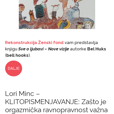
Rekonstrukcija Ženski fond
vam predstavlja
knjigu
Sve o ljubavi – Nove vizije
autorke
Bel Huks
(
bell hooks
).
DALJE
Lori Minc –
KLITOPISMENJAVANJE: Zašto je
orgazmička ravnopravnost važna