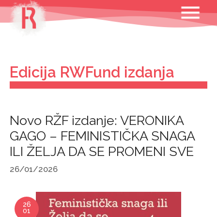
Skip
MENU
to
content
Edicija RWFund izdanja
Novo RŽF izdanje: VERONIKA
GAGO – FEMINISTIČKA SNAGA
ILI ŽELJA DA SE PROMENI SVE
26/01/2026
26
01