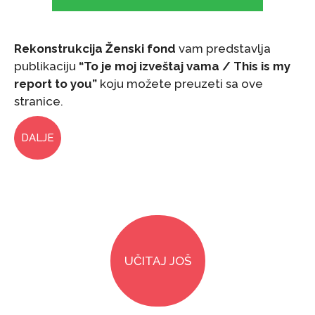
Rekonstrukcija Ženski fond
vam predstavlja
publikaciju
“To je moj izveštaj vama / This is my
report to you”
koju možete preuzeti sa ove
stranice.
DALJE
UČITAJ JOŠ