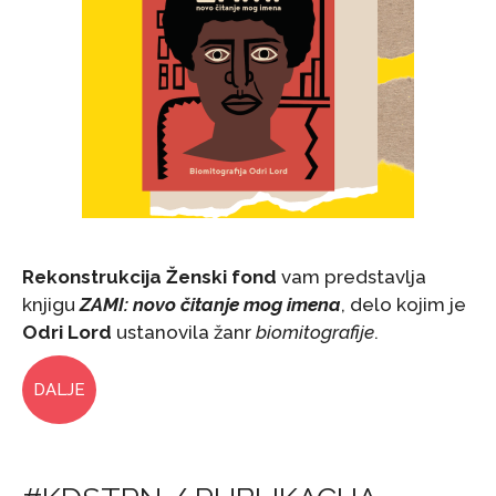
Rekonstrukcija Ženski fond
vam predstavlja
knjigu
ZAMI: novo čitanje mog imena
, delo kojim je
Odri Lord
ustanovila žanr
biomitografije
.
DALJE