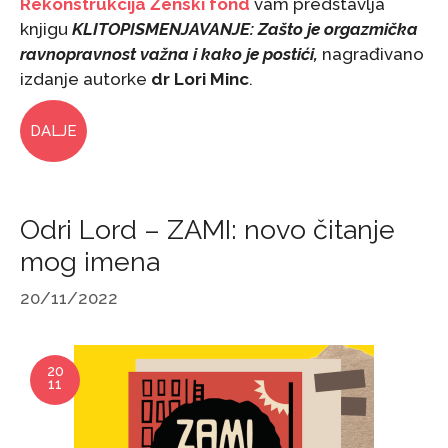
Rekonstrukcija Ženski fond
vam predstavlja
knjigu
KLITOPISMENJAVANJE: Zašto je orgazmička
ravnopravnost važna i kako je postići,
nagrađivano
izdanje autorke
dr Lori Minc
.
DALJE
Odri Lord – ZAMI: novo čitanje
mog imena
20/11/2022
20
11