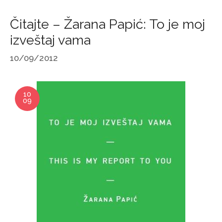
Čitajte – Žarana Papić: To je moj
izveštaj vama
10/09/2012
10
09