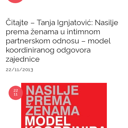
Čitajte – Tanja Ignjatović: Nasilje
prema ženama u intimnom
partnerskom odnosu – model
koordiniranog odgovora
zajednice
22/11/2013
22
11