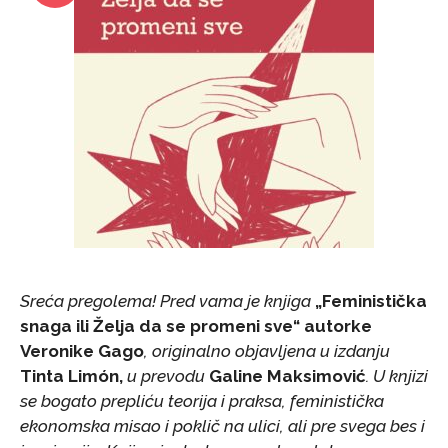
Sreća pregolema! Pred vama je knjiga
„Feministička
snaga ili Želja da se promeni sve“ autorke
Veronike Gago
, originalno objavljena u izdanju
Tinta Limón,
u prevodu
Galine Maksimović
. U knjizi
se bogato prepliću teorija i praksa, feministička
ekonomska misao i poklič na ulici, ali pre svega bes i