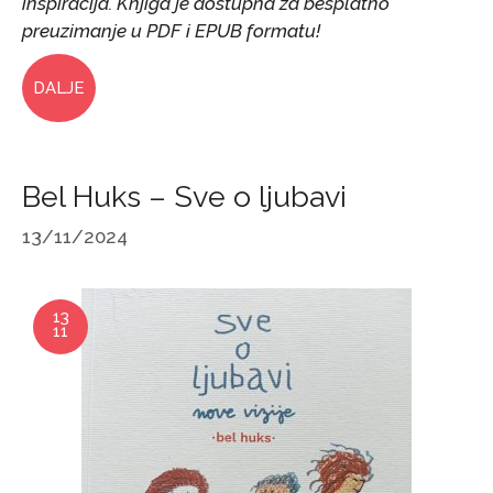
inspiracija. Knjiga je dostupna za besplatno
preuzimanje u PDF i EPUB formatu!
DALJE
Bel Huks – Sve o ljubavi
13/11/2024
13
11