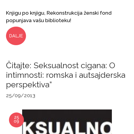
Knjigu po knjigu, Rekonstrukcija ženski fond
popunjava vašu biblioteku!
DALJE
Čitajte: Seksualnost cigana: O
intimnosti: romska i autsajderska
perspektiva”
25/09/2013
25
09