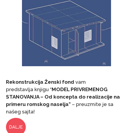
Rekonstrukcija Ženski fond
vam
predstavlja knjigu “
MODEL PRIVREMENOG
STANOVANJA – Od koncepta do realizacije na
primeru romskog naselja”
– preuzmite je sa
našeg sajta!
DALJE