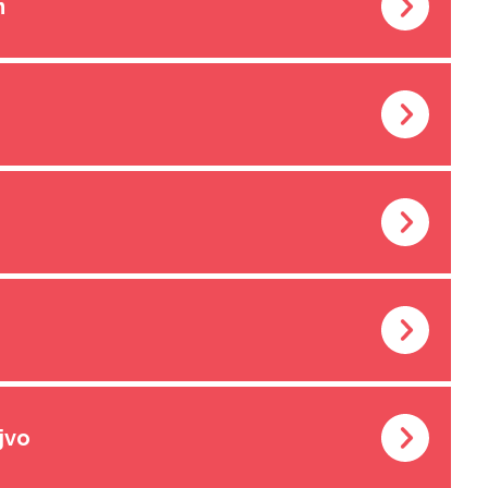
m
ajvo