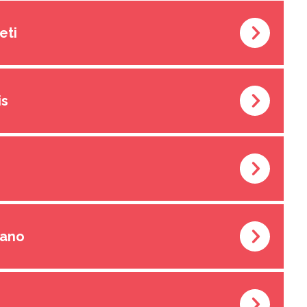
eti
is
jano