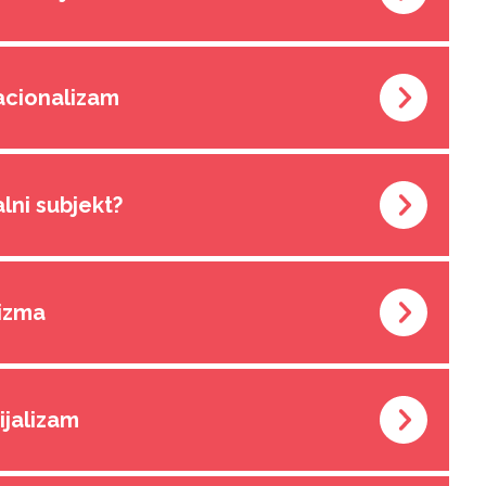
nacionalizam
alni subjekt?
rizma
rijalizam