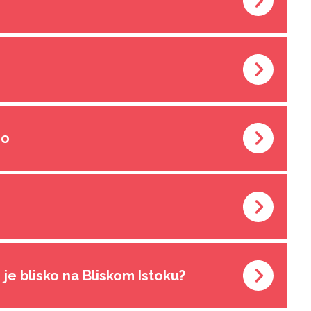
s
go
m je blisko na Bliskom Istoku?