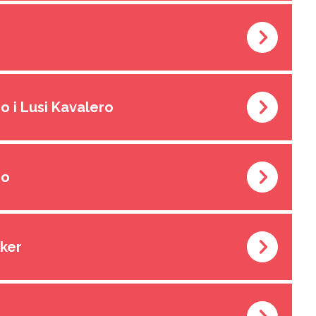
go i Lusi Kavalero
go
eker