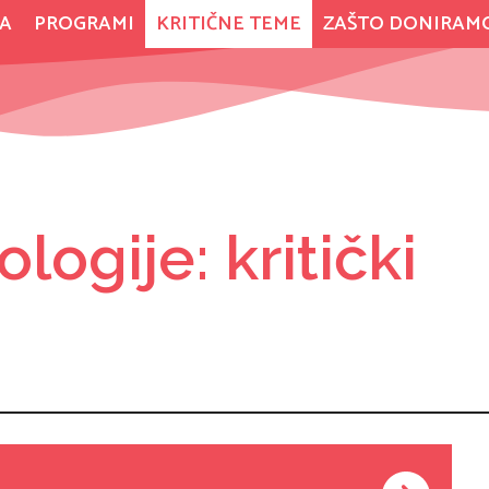
A
PROGRAMI
KRITIČNE TEME
ZAŠTO DONIRAM
logije: kritički