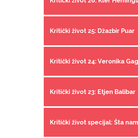
Kritički život 26: Kler Heming
Kritički život 25: Džazbir Puar
Kritički život 24: Veronika Ga
Kritički život 23: Etjen Balibar
Kritički život specijal: Šta na