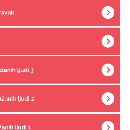
oravak
žanih ljudi 3
užanih ljudi
2
žanih ljudi
1