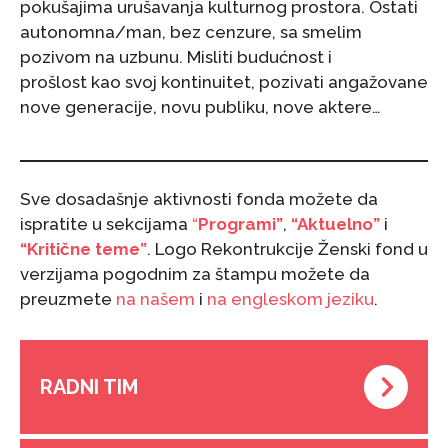
pokušajima urušavanja kulturnog prostora. Ostati
autonomna/man, bez cenzure, sa smelim
pozivom na uzbunu. Misliti budućnost i
prošlost kao svoj kontinuitet, pozivati angažovane
nove generacije, novu publiku, nove aktere…
Sve dosadašnje aktivnosti fonda možete da
ispratite u sekcijama
“
Programi”
,
“Aktuelno”
i
“Kritične teme”
. Logo Rekontrukcije Ženski fond u
verzijama pogodnim za štampu možete da
preuzmete
na našem
i
na engleskom jeziku
.
RADNI TIM