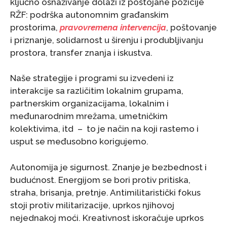
ključno osnaživanje dolazi iz postojane pozicije
RŽF: podrška autonomnim građanskim
prostorima,
pravovremena intervencija
, poštovanje
i priznanje, solidarnost u širenju i produbljivanju
prostora, transfer znanja i iskustva.
Naše strategije i programi su izvedeni iz
interakcije sa različitim lokalnim grupama,
partnerskim organizacijama, lokalnim i
međunarodnim mrežama, umetničkim
kolektivima, itd – to je način na koji rastemo i
usput se međusobno korigujemo.
Autonomija je sigurnost. Znanje je bezbednost i
budućnost. Energijom se bori protiv pritiska,
straha, brisanja, pretnje. Antimilitaristički fokus
stoji protiv militarizacije, uprkos njihovoj
nejednakoj moći. Kreativnost iskoračuje uprkos