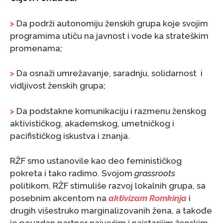
>
Da podrži autonomiju ženskih grupa koje svojim
programima utiču na javnost i vode ka strateškim
promenama;
>
Da osnaži umrežavanje, saradnju, solidarnost i
vidljivost ženskih grupa;
>
Da podstakne komunikaciju i razmenu ženskog
aktivističkog, akademskog, umetničkog i
pacifističkog iskustva i znanja.
RŽF smo ustanovile kao deo feminističkog
pokreta i tako radimo. Svojom
grassroots
politikom, RŽF stimuliše razvoj lokalnih grupa, sa
posebnim akcentom na
aktivizam Romkinja
i
drugih višestruko marginalizovanih žena, a takođe