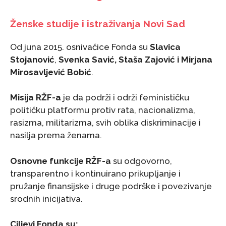
Ženske studije i istraživanja Novi Sad
Od juna 2015. osnivačice Fonda su
Slavica
Stojanović
,
Svenka Savić, Staša Zajović i Mirjana
Mirosavljević Bobić
.
Misija RŽF-a
je da podrži i održi feminističku
političku platformu protiv rata, nacionalizma,
rasizma, militarizma, svih oblika diskriminacije i
nasilja prema ženama.
Osnovne funkcije RŽF-a
su odgovorno,
transparentno i kontinuirano prikupljanje i
pružanje finansijske i druge podrške i povezivanje
srodnih inicijativa.
Ciljevi Fonda su: