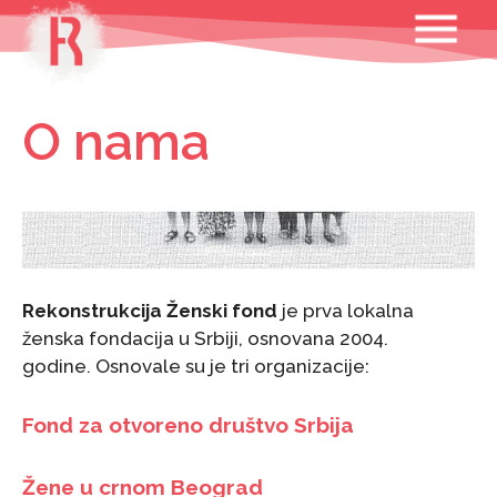
Skip
MENU
to
content
O nama
Rekonstrukcija Ženski fond
je prva lokalna
ženska fondacija u Srbiji, osnovana 2004.
godine. Osnovale su je tri organizacije:
Fond za otvoreno društvo Srbija
Žene u crnom Beograd