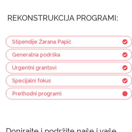
REKONSTRUKCIJA PROGRAMI:
Stipendije Žarana Papić
Generalna podrška
Urgentni grantovi
Specijalni fokus
Prethodni programi
Donirajte i podržite naše i vaše