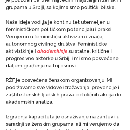
je pouzdan partner najvećim i najstarijim ženskim
grupama u Srbiji, sa kojima smo politički bliske.
Naša ideja vodilja je kontinuitet utemeljen u
feminističkom političkom potencijalu i praksi.
Verujemo u feministički aktivizam i značaj
autonomnog civilnog društva. Feminističke
aktivistkinje i
akademkinje
su stalne, kritične i
progresivne akterke u Srbiji i mi smo posvećene
daljem građenju na toj osnovi.
RŽF je posvećena ženskom organizovanju. Mi
podržavamo sve vidove izražavanja, prevencije i
zaštite ženskih ljudskih prava: od uličnih akcija do
akademskih analiza.
Izgradnja kapaciteta je osnaživanje na zahtev i u
saradnji sa ženskim grupama, ali mi verujemo da