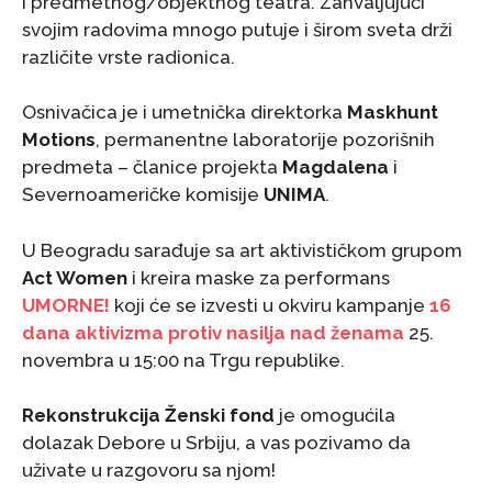
i predmetnog/objektnog teatra. Zahvaljujući
svojim radovima mnogo putuje i širom sveta drži
različite vrste radionica.
Osnivačica je i umetnička direktorka
Maskhunt
Motions
, permanentne laboratorije pozorišnih
predmeta – članice projekta
Magdalena
i
Severnoameričke komisije
UNIMA
.
U Beogradu sarađuje sa art aktivističkom grupom
Act Women
i kreira maske za performans
UMORNE!
koji će se izvesti u okviru kampanje
16
dana aktivizma protiv nasilja nad ženama
25.
novembra u 15:00 na Trgu republike.
Rekonstrukcija Ženski fond
je omogućila
dolazak Debore u Srbiju, a vas pozivamo da
uživate u razgovoru sa njom!