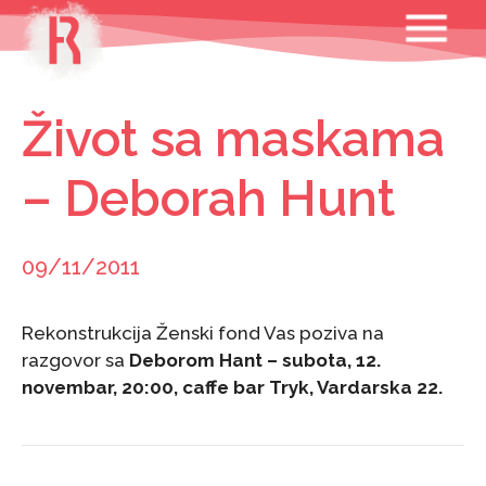
Skip
MENU
to
content
Život sa maskama
– Deborah Hunt
09/11/2011
Rekonstrukcija Ženski fond Vas poziva na
razgovor sa
Deborom Hant – s
ubota, 12.
novembar, 20:00, caffe bar Tryk, Vardarska 22.