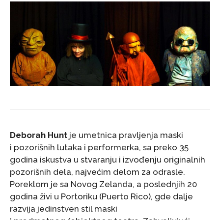
Deborah Hunt
je umetnica pravljenja maski
i pozorišnih lutaka i performerka, sa preko 35
godina iskustva u stvaranju i izvođenju originalnih
pozorišnih dela, najvećim delom za odrasle.
Poreklom je sa Novog Zelanda, a poslednjih 20
godina živi u Portoriku (Puerto Rico), gde dalje
razvija jedinstven stil maski