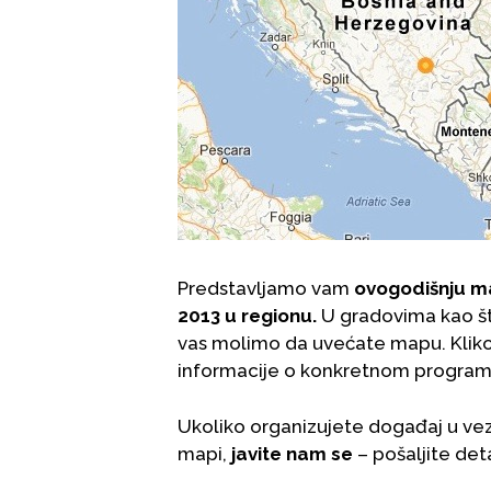
Predstavljamo vam
ovogodišnju ma
2013 u regionu.
U gradovima kao št
vas molimo da uvećate mapu. Klikom
informacije o konkretnom program
Ukoliko organizujete događaj u vezi 
mapi,
javite nam se
– pošaljite det