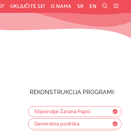
O?
UKLJUČITE SE!
O NAMA
SR
EN
REKONSTRUKCIJA PROGRAMI:
Stipendije Žarana Papić
Generalna podrška