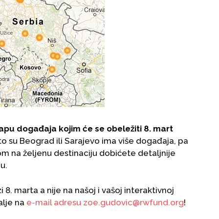
pu događaja kojim će se obeležiti 8. mart
o su Beograd ili Sarajevo ima više događaja, pa
 na željenu destinaciju dobićete detaljnije
u.
8. marta a nije na našoj i vašoj interaktivnoj
alje na
e-mail adresu zoe.gudovic@rwfund.org
!