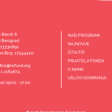
 Baruh 6
NAŠI PROGRAMI
0 Beograd
NAJNOVIJE
103330891
ČITAJTE!
ni Broj: 17544420
PRIJATELJI FONDA
ffice@rwfund.org
O NAMA
11 2184674
USLOVI DONIRANJA
et 09:00 - 17:00