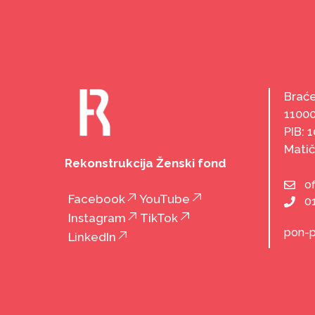
Braće
1100
PIB: 
Matič
Rekonstrukcija Ženski fond
o
Facebook
YouTube
0
Instagram
TikTok
pon-p
LinkedIn