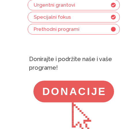
Urgentni grantovi
Specijalni fokus
Prethodni programi
Donirajte i podržite naše i vaše
programe!