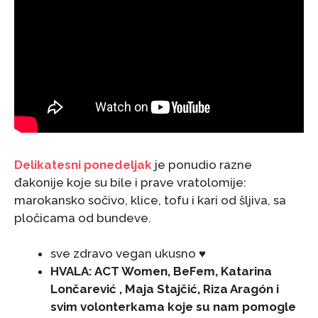
Delikatesni ponedeljak
je ponudio razne
đakonije koje su bile i prave vratolomije:
marokansko sočivo, klice, tofu i kari od šljiva, sa
pločicama od bundeve.
sve zdravo vegan ukusno ♥
HVALA: ACT Women, BeFem, Katarina
Lončarević , Maja Stajčić, Riza Aragón i
svim volonterkama koje su nam pomogle