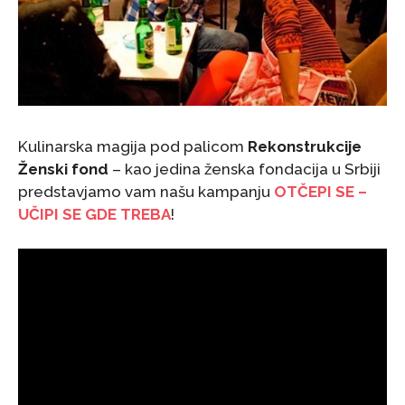
Kulinarska magija pod palicom
Rekonstrukcije
Ženski fond
– kao jedina ženska fondacija u Srbiji
predstavjamo vam našu kampanju
OTČEPI SE –
UČIPI SE GDE TREBA
!