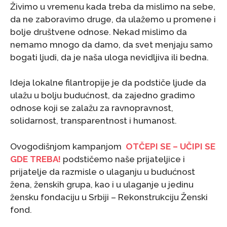
Živimo u vremenu kada treba da mislimo na sebe,
da ne zaboravimo druge, da ulažemo u promene i
bolje društvene odnose. Nekad mislimo da
nemamo mnogo da damo, da svet menjaju samo
bogati ljudi, da je naša uloga nevidljiva ili bedna.
Ideja lokalne filantropije je da podstiče ljude da
ulažu u bolju budućnost, da zajedno gradimo
odnose koji se zalažu za ravnopravnost,
solidarnost, transparentnost i humanost.
Ovogodišnjom kampanjom
OTČEPI SE – UČIPI SE
GDE TREBA!
podstičemo naše prijateljice i
prijatelje da razmisle o ulaganju u budućnost
žena, ženskih grupa, kao i u ulaganje u jedinu
žensku fondaciju u Srbiji – Rekonstrukciju Ženski
fond.