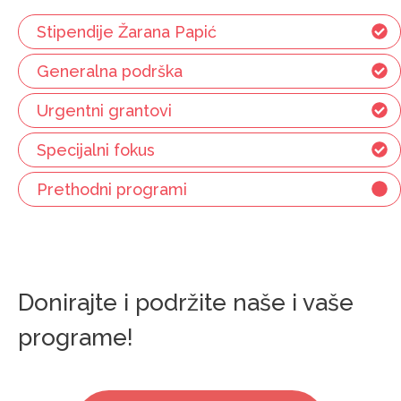
Stipendije Žarana Papić
Generalna podrška
Urgentni grantovi
Specijalni fokus
Prethodni programi
Donirajte i podržite naše i vaše
programe!