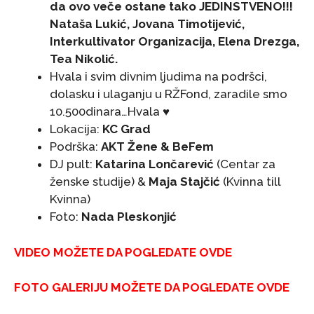
da ovo veče ostane tako JEDINSTVENO!!!
Nataša Lukić, Jovana Timotijević,
Interkultivator Organizacija, Elena Drezga,
Tea Nikolić.
Hvala i svim divnim ljudima na podršci,
dolasku i ulaganju u RŽFond, zaradile smo
10.500dinara…Hvala ♥
Lokacija:
KC Grad
Podrška:
AKT Žene & BeFem
DJ pult:
Katarina Lončarević
(Centar za
ženske studije) &
Maja Stajčić
(Kvinna till
Kvinna)
Foto:
Nada Pleskonjić
VIDEO MOŽETE DA POGLEDATE OVDE
FOTO GALERIJU MOŽETE DA POGLEDATE OVDE