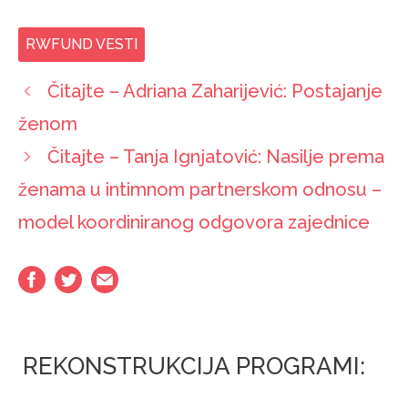
RWFUND VESTI
Čitajte – Adriana Zaharijević: Postajanje
ženom
Čitajte – Tanja Ignjatović: Nasilje prema
ženama u intimnom partnerskom odnosu –
model koordiniranog odgovora zajednice
REKONSTRUKCIJA PROGRAMI: