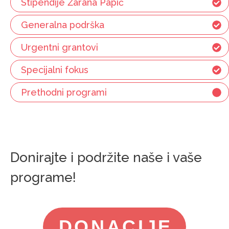
Stipendije Žarana Papić
Generalna podrška
Urgentni grantovi
Specijalni fokus
Prethodni programi
Donirajte i podržite naše i vaše
programe!