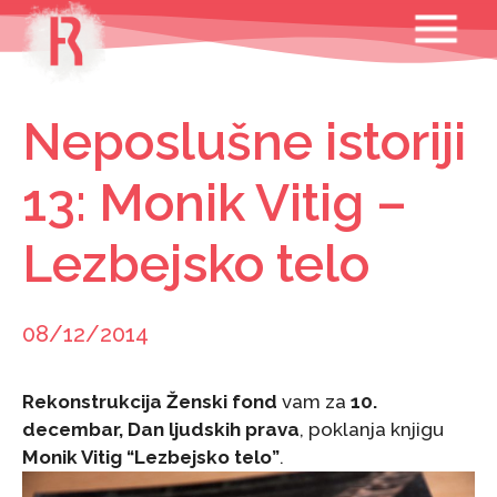
Skip
MENU
to
content
Neposlušne istoriji
13: Monik Vitig –
Lezbejsko telo
08/12/2014
Rekonstrukcija Ženski fond
vam za
10.
decembar, Dan ljudskih prava
, poklanja knjigu
Monik Vitig “Lezbejsko telo”
.