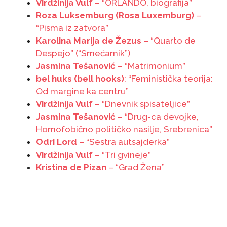
Virdžinija Vulf
– “ORLANDO, biografija”
Roza Luksemburg (Rosa Luxemburg)
–
“Pisma iz zatvora”
Karolina Marija de Žezus
– “Quarto de
Despejo” (“Smećarnik”)
Jasmina Tešanović
– “Matrimonium”
bel huks (bell hooks)
: “Feministička teorija:
Od margine ka centru”
Virdžinija Vulf
– “Dnevnik spisateljice”
Jasmina Tešanović
– “Drug-ca devojke,
Homofobično političko nasilje, Srebrenica”
Odri Lord
– “Sestra autsajderka”
Virdžinija Vulf
– “Tri gvineje”
Kristina de Pizan
– “Grad Žena”