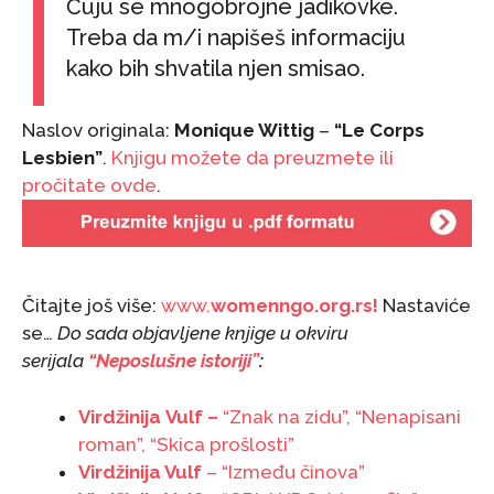
Čuju se mnogobrojne jadikovke.
Treba da m/i napišeš informaciju
kako bih shvatila njen smisao.
Naslov originala:
Monique Wittig
–
“Le Corps
Lesbien”
.
Knjigu možete da preuzmete ili
pročitate ovde
.
Čitajte još više:
www.
womenngo.org.rs
!
Nastaviće
se…
Do sada objavljene knjige u okviru
serijala
“Neposlušne istoriji”
:
Virdžinija Vulf –
“Znak na zidu”, “Nenapisani
roman”, “Skica prošlosti”
Virdžinija Vulf
– “Između činova”