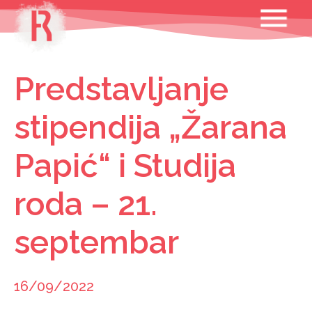
Skip
MENU
to
content
Predstavljanje
stipendija „Žarana
Papić“ i Studija
roda – 21.
septembar
16/09/2022