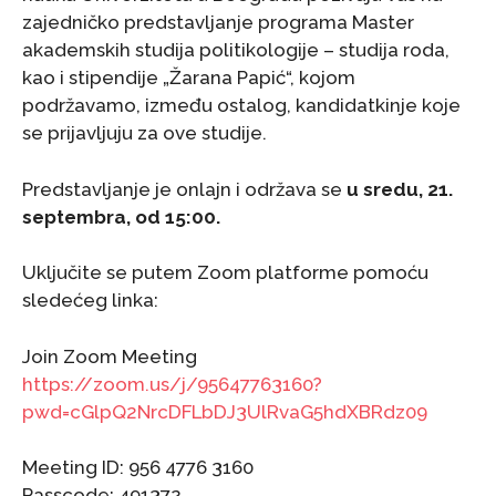
zajedničko predstavljanje programa Master
akademskih studija politikologije – studija roda,
kao i stipendije „Žarana Papić“, kojom
podržavamo, između ostalog, kandidatkinje koje
se prijavljuju za ove studije.
Predstavljanje je onlajn i održava se
u sredu, 21.
septembra, od 15:00.
Uključite se putem Zoom platforme pomoću
sledećeg linka:
Join Zoom Meeting
https://zoom.us/j/95647763160?
pwd=cGlpQ2NrcDFLbDJ3UlRvaG5hdXBRdz09
Meeting ID: 956 4776 3160
Passcode: 491372