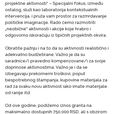
projektne aktivnosti“ – Specijalni fokus, između
ostalog, služi kao laboratorija kontekstualnih
intervencija, i pruža vam prostor za razmrdavanje
političke imaginacije. Rado ćemo razmotriti
„neobične“ aktivnosti i akcije koje hrabro i
odgovorno iskoračuju iz tipičnih projektnih okvira.
Obratite pažnju i na to da su aktivnosti realistično i
adekvatno budžetirane. Važno je da su
saradnice/i pravedno kompenzovane/i za svoje
doprinose aktivnostima. Važno je i da se
izbegavaju prekomerni troškovi, poput
bespotrebnog štampanja, kupovine materijala za
rad za svaku novu aktivnost iako imate materijale
od ranije itd.
Od ove godine, podižemo iznos granta na
maksimalno dostupnih 750.000 RSD, ali s obzirom