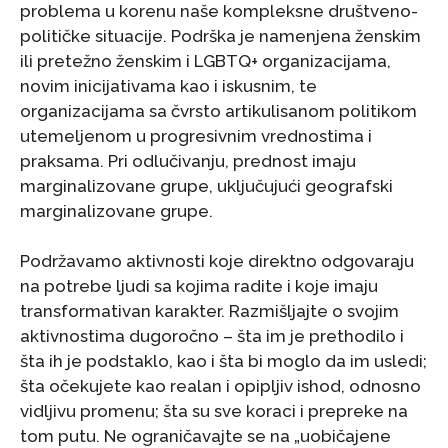
problema u korenu naše kompleksne društveno-
političke situacije. Podrška je namenjena ženskim
ili pretežno ženskim i LGBTQ+ organizacijama,
novim inicijativama kao i iskusnim, te
organizacijama sa čvrsto artikulisanom politikom
utemeljenom u progresivnim vrednostima i
praksama. Pri odlučivanju, prednost imaju
marginalizovane grupe, uključujući geografski
marginalizovane grupe.
Podržavamo aktivnosti koje direktno odgovaraju
na potrebe ljudi sa kojima radite i koje imaju
transformativan karakter. Razmišljajte o svojim
aktivnostima dugoročno – šta im je prethodilo i
šta ih je podstaklo, kao i šta bi moglo da im usledi;
šta očekujete kao realan i opipljiv ishod, odnosno
vidljivu promenu; šta su sve koraci i prepreke na
tom putu. Ne ograničavajte se na „uobičajene