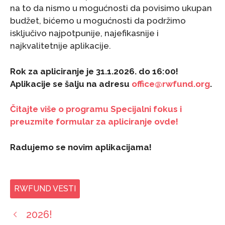
na to da nismo u mogućnosti da povisimo ukupan
budžet, bićemo u mogućnosti da podržimo
isključivo najpotpunije, najefikasnije i
najkvalitetnije aplikacije.
Rok za apliciranje je 31.1.2026. do 16:00!
Aplikacije se šalju na adresu
office@rwfund.org
.
Čitajte više o programu Specijalni fokus i
preuzmite formular za apliciranje ovde!
Radujemo se novim aplikacijama!
RWFUND VESTI
2026!