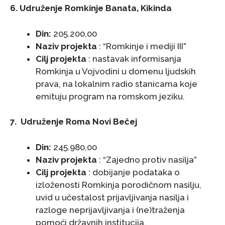
6. Udruženje Romkinje Banata, Kikinda
Din:
205.200,00
Naziv projekta
: “Romkinje i mediji III”
Cilj projekta
: nastavak informisanja
Romkinja u Vojvodini u domenu ljudskih
prava, na lokalnim radio stanicama koje
emituju program na romskom jeziku.
7. Udruženje Roma Novi Bečej
Din:
245.980,00
Naziv projekta
: “Zajedno protiv nasilja”
Cilj projekta
: dobijanje podataka o
izloženosti Romkinja porodičnom nasilju,
uvid u učestalost prijavljivanja nasilja i
razloge neprijavljivanja i (ne)traženja
pomoći državnih institucija.