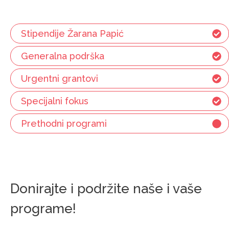
Stipendije Žarana Papić
Generalna podrška
Urgentni grantovi
Specijalni fokus
Prethodni programi
Donirajte i podržite naše i vaše
programe!