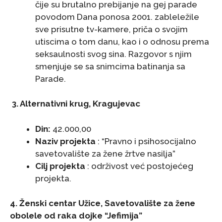
čije su brutalno prebijanje na gej parade
povodom Dana ponosa 2001. zableležile
sve prisutne tv-kamere, priča o svojim
utiscima o tom danu, kao i o odnosu prema
seksaulnosti svog sina. Razgovor s njim
smenjuje se sa snimcima batinanja sa
Parade.
3. Alternativni krug, Kragujevac
Din:
42.000,00
Naziv projekta
: “Pravno i psihosocijalno
savetovalište za žene žrtve nasilja”
Cilj projekta
: održivost već postojećeg
projekta.
4. Ženski centar Užice, Savetovalište za žene
obolele od raka dojke “Jefimija”