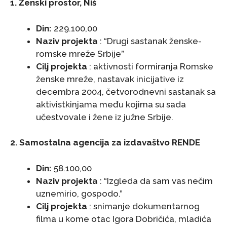
1. Ženski prostor, Niš
Din:
229.100,00
Naziv projekta
: “Drugi sastanak ženske-
romske mreže Srbije”
Cilj projekta
: aktivnosti formiranja Romske
ženske mreže, nastavak inicijative iz
decembra 2004, četvorodnevni sastanak sa
aktivistkinjama među kojima su sada
učestvovale i žene iz južne Srbije.
2. Samostalna agencija za izdavaštvo RENDE
Din:
58.100,00
Naziv projekta
: “Izgleda da sam vas nečim
uznemirio, gospodo.”
Cilj projekta
: snimanje dokumentarnog
filma u kome otac Igora Dobričića, mladića