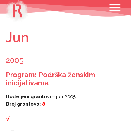
Skip
MENU
to
content
Jun
2005
Program: Podrška ženskim
inicijativama
Dodeljeni grantovi
– jun 2005.
Broj grantova:
8
√