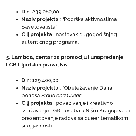
Din:
239.060,00
Naziv projekta
: “Podrška aktivnostima
Savetovališta”
Cilj projekta
: nastavak dugogodišnjeg
autentičnog programa.
5. Lambda, centar za promociju i unapređenje
LGBT ljudskih prava, Niš
Din:
129.400,00
Naziv projekta
: “Obeležavanje Dana
ponosa
Proud and Queer
”
Cilj projekta
: povezivanje i kreativno
izražavanje LGBT osoba u Nišu i Kragujevcu i
prezentovanje radova sa queer tematikom
široj javnosti.