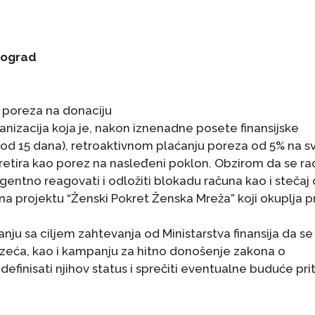
 Beograd
 poreza na donaciju
anizacija koja je, nakon iznenadne posete finansijske
u od 15 dana), retroaktivnom plaćanju poreza od 5% na s
 tretira kao porez na nasleđeni poklon. Obzirom da se ra
rgentno reagovati i odložiti blokadu računa kao i stečaj
 na projektu “Ženski Pokret Ženska Mreža” koji okuplja 
nju sa ciljem zahtevanja od Ministarstva finansija da se
duzeća, kao i kampanju za hitno donošenje zakona o
efinisati njihov status i sprečiti eventualne buduće pri