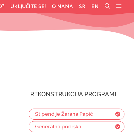
O?
UKLJUČITE SE!
O NAMA
SR
EN
REKONSTRUKCIJA PROGRAMI:
Stipendije Žarana Papić
Generalna podrška