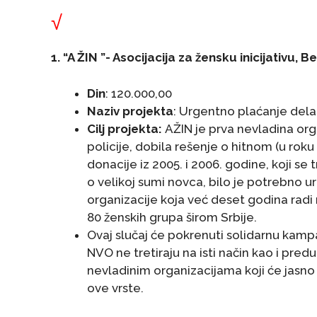
√
1. “A ŽIN ”- Asocijacija za žensku inicijativu,
Din
: 120.000,00
Naziv projekta
: Urgentno plaćanje dela
Cilj projekta:
AŽIN je prva nevladina org
policije, dobila rešenje o hitnom (u rok
donacije iz 2005. i 2006. godine, koji se
o velikoj sumi novca, bilo je potrebno u
organizacije koja već deset godina radi
80 ženskih grupa širom Srbije.
Ovaj slučaj će pokrenuti solidarnu kampa
NVO ne tretiraju na isti način kao i pre
nevladinim organizacijama koji će jasno d
ove vrste.