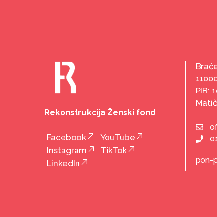
Braće
1100
PIB: 
Matič
Rekonstrukcija Ženski fond
o
Facebook
YouTube
0
Instagram
TikTok
pon-p
LinkedIn