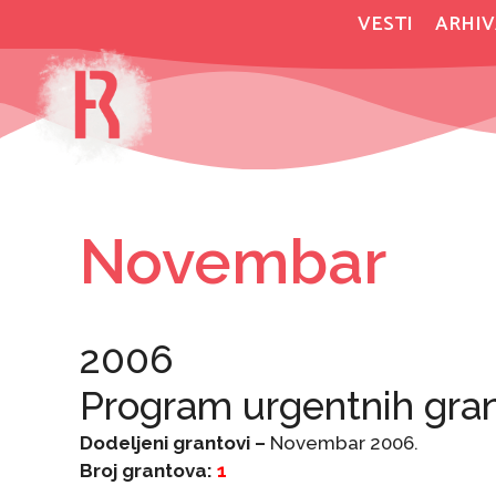
Skip
VESTI
ARHIV
to
content
Novembar
2006
Program urgentnih gra
Dodeljeni grantovi –
Novembar 2006.
Broj grantova:
1