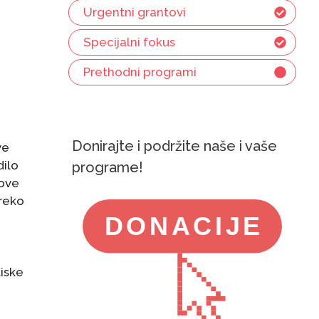
Urgentni grantovi
Specijalni fokus
Prethodni programi
Donirajte i podržite naše i vaše
ve
dilo
programe!
 ove
preko
tiske