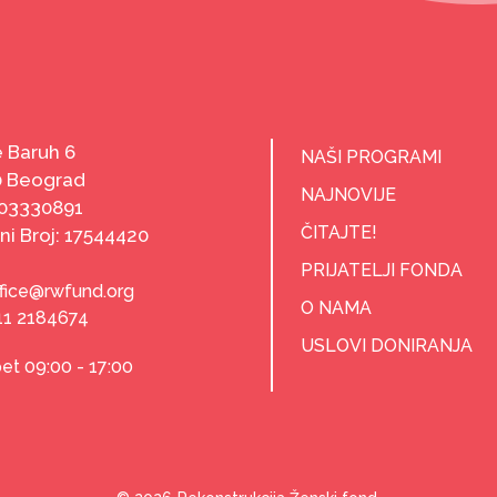
 Baruh 6
NAŠI PROGRAMI
0 Beograd
NAJNOVIJE
103330891
ČITAJTE!
ni Broj: 17544420
PRIJATELJI FONDA
ffice@rwfund.org
O NAMA
11 2184674
USLOVI DONIRANJA
et 09:00 - 17:00