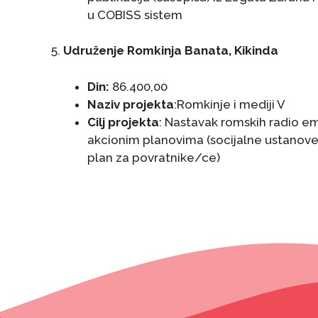
u COBISS sistem
5.
Udruženje Romkinja Banata, Kikinda
Din:
86.400,00
Naziv projekta
:Romkinje i mediji V
Cilj projekta
: Nastavak romskih radio em
akcionim planovima (socijalne ustanove i
plan za povratnike/ce)