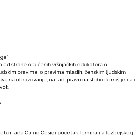
uge”
a od strane obučenih vršnjačkih edukatora o
dskim pravima, o pravima mladih, ženskim ljudskim
avu na obrazovanje, na rad, pravo na slobodu mišljenja i
vot.
a
votu i radu Čarne Ćosić i početak formiranja lezbejskog