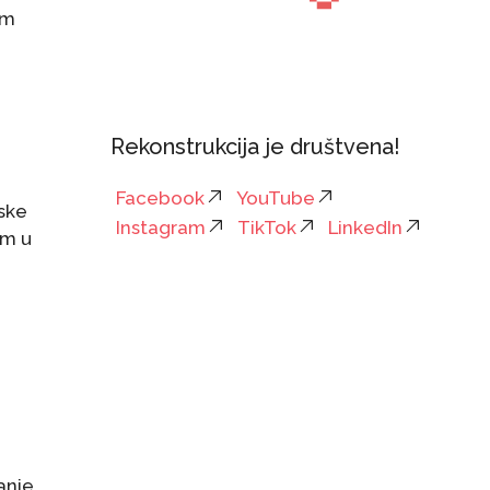
im
Rekonstrukcija je društvena!
Facebook
YouTube
nske
Instagram
TikTok
LinkedIn
em u
anje