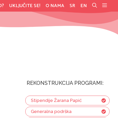
O?
UKLJUČITE SE!
O NAMA
SR
EN
REKONSTRUKCIJA PROGRAMI:
Stipendije Žarana Papić
Generalna podrška