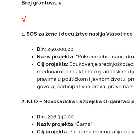
Broj grantova:
5
√
1.
SOS za žene i decu žrtve nasilja Vlasotince
Din:
250.000,00
Naziv projekta:
“Pokreni sebe, nauči dr
Cilj projekta
: Edukovanje srednjoškolac
međunarodnim aktima o građanskim i lju
pravima u političkom i javnom životu, pr
govora, participativna prava, pravo na ži
2.
NLO – Novosadska Lezbejska Organizacij
Din:
206.340,00
Naziv projekta
:“Čarna”
Cilj projekta
: Priprema monografije o ži