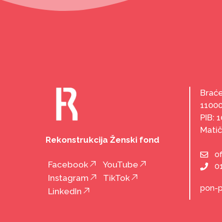
Braće
1100
PIB: 
Matič
Rekonstrukcija Ženski fond
o
Facebook
YouTube
0
Instagram
TikTok
pon-p
LinkedIn