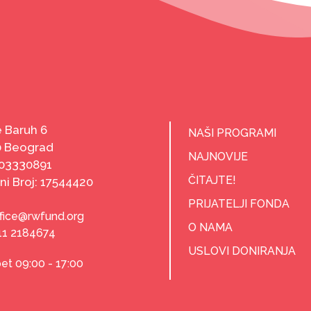
 Baruh 6
NAŠI PROGRAMI
0 Beograd
NAJNOVIJE
103330891
ČITAJTE!
ni Broj: 17544420
PRIJATELJI FONDA
ffice@rwfund.org
O NAMA
11 2184674
USLOVI DONIRANJA
et 09:00 - 17:00