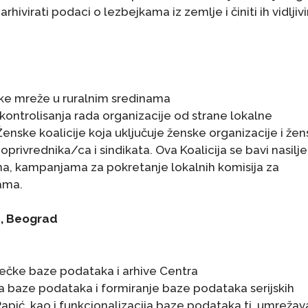
virati podaci o lezbejkama iz zemlje i činiti ih vidljiv
ske mreže u ruralnim sredinama
 kontrolisanja rada organizacije od strane lokalne
enske koalicije koja uključuje ženske organizacije i že
privrednika/ca i sindikata. Ova Koalicija se bavi nasilj
a, kampanjama za pokretanje lokalnih komisija za
ama.
da, Beograd
tečke baze podataka i arhive Centra
a baze podataka i formiranje baze podataka serijskih
Papić, kao i funkcionalizacija baze podataka tj. umrežav