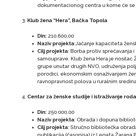
dokumentacionog centra u kome će se arhi
3.
Klub žena “Hera”, Bačka Topola
Din:
210.600,00
Naziv projekta
:Jačanje kapaciteta žen
Cilj projekta
: Borba protiv sprečavanja i
samouprave. Klub žena Hera je nosilac Ž
grupe unutar drugih NVO, udruženja poljo
porodici, ekonomskim osnaživanjem žen
ravnopravnost polova u ruralnim sredin
4.
Centar za ženske studije i istraživanje ro
Din:
250.000,00
Naziv projekta
: Obrada i dopuna biblio
Cilj projekta
: Stručno bibliotečka obrad
publikacija (časopisa) iz Legata Žarana 