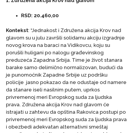
1. Združena akcija Krov nad glavom
RSD: 20.460,00
Kontekst
: “Jednakost i Združena akcija Krov nad
glavom su u julu završili solidarnu akciju izgradnje
novog krova na baraci na Vidikovcu, koju su
porušili huligani po nalogu građevinskog
preduzeća Zapadna Srbija. Time je život stanara
barake samo delimično normalizovan, budući da
je punomoćnik Zapadne Srbije uz podršku
policije jasno pokazao da ne odustaje od namere
da stanare iseli nasilnim putem, uprkos
privremenoj meri Evropskog suda za ljudska
prava. Združena akcija Krov nad glavom će
istrajati u zahtevu da opština Rakovica postupi po
privremenoj meri Evropskog suda za ljudska prava
i obezbedi adekvatan alternativni smeštaj