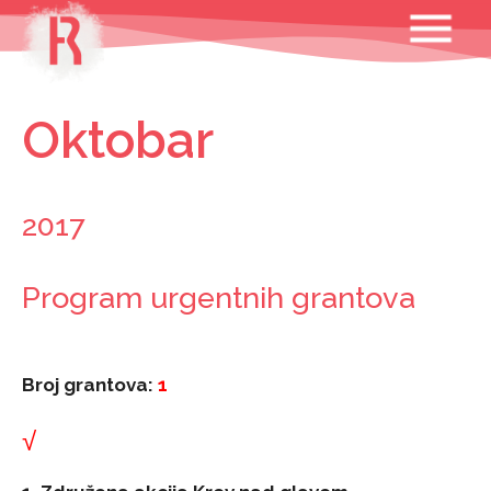
Skip
MENU
to
content
Oktobar
2017
Program urgentnih grantova
Broj grantova:
1
√