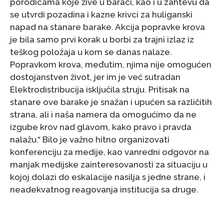
porodicama koje žive u baraci, kao i u zahtevu da
se utvrdi pozadina i kazne krivci za huliganski
napad na stanare barake. Akcija popravke krova
je bila samo prvi korak u borbi za trajni izlaz iz
teškog položaja u kom se danas nalaze.
Popravkom krova, međutim, njima nije omogućen
dostojanstven život, jer im je već sutradan
Elektrodistribucija isključila struju. Pritisak na
stanare ove barake je snažan i upućen sa različitih
strana, ali i naša namera da omogućimo da ne
izgube krov nad glavom, kako pravo i pravda
nalažu.“ Bilo je važno hitno organizovati
konferenciju za medije, kao vanredni odgovor na
manjak medijske zainteresovanosti za situaciju u
kojoj dolazi do eskalacije nasilja s jedne strane, i
neadekvatnog reagovanja institucija sa druge.