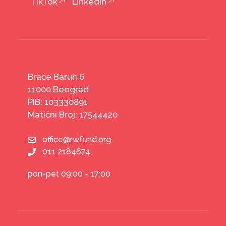
TikTok
LinkedIn
Braće Baruh 6
11000 Beograd
PIB: 103330891
Matični Broj: 17544420
office@rwfund.org
011 2184674
pon-pet 09:00 - 17:00