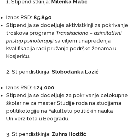
1. Stipendistkinja:
Milenka Matić
Iznos RSD:
85.890
Stipendija se dodeljuje aktivistkinji za pokrivanje
troškova programa
Transkaciono – asimilativni
pristup psihoterapiji
sa ciljem unapređenja
kvalifikacija radi pružanja podrške ženama u
Kosjeriću.
2. Stipendistkinja:
Slobodanka Lazić
Iznos RSD:
124.000
Stipendija se dodeljuje za pokrivanje celokupne
školarine za master Studije roda na studijama
politikologije na Fakultetu političkih nauka
Univerziteta u Beogradu.
3. Stipendistkinja:
Zuhra Hodžić