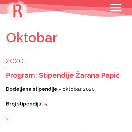
Skip
MENU
to
content
Oktobar
2020
Program: Stipendije Žarana Papić
Dodeljene stipendije
– oktobar 2020.
Broj stipendija:
5
√