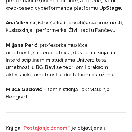
performance (online i off-line), a od 2003 vodi
web-based cyberformance platformu
UpStage
.
Ana Vilenica
, istoričarka i teoretičarka umetnosti,
kustoskinja i performerka. Živi i radi u Pančevu.
Miljana Perić
, profesorka muzičke
umetnosti, sajberumetnica, doktorantkinja na
Interdisciplinarnim studijama Univerziteta
umetnosti u BG. Bavi se teorijom i praksom
aktivističke umetnosti u digitalnom okruženju.
Milica Gudović
– feministkinja i aktivistkinja,
Beograd.
Knjiga
“
Postajanje ženom”
je objavljena u