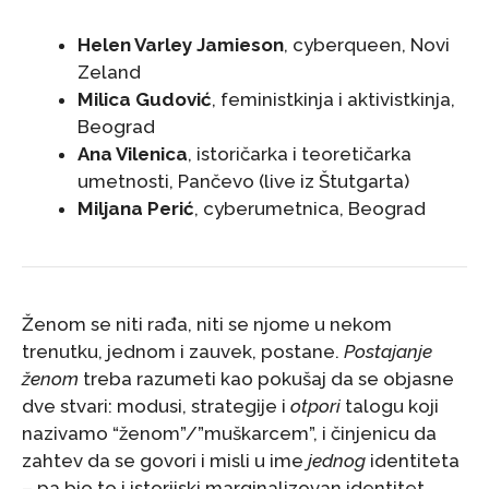
Helen Varley Jamieson
, cyberqueen, Novi
Zeland
Milica Gudović
, feministkinja i aktivistkinja,
Beograd
Ana Vilenica
, istoričarka i teoretičarka
umetnosti, Pančevo (live iz Štutgarta)
Miljana Perić
, cyberumetnica, Beograd
Ženom se niti rađa, niti se njome u nekom
trenutku, jednom i zauvek, postane.
Postajanje
ženom
treba razumeti kao pokušaj da se objasne
dve stvari: modusi, strategije i
otpori
talogu koji
nazivamo “ženom”/”muškarcem”, i činjenicu da
zahtev da se govori i misli u ime
jednog
identiteta
– pa bio to i istorijski marginalizovan identitet