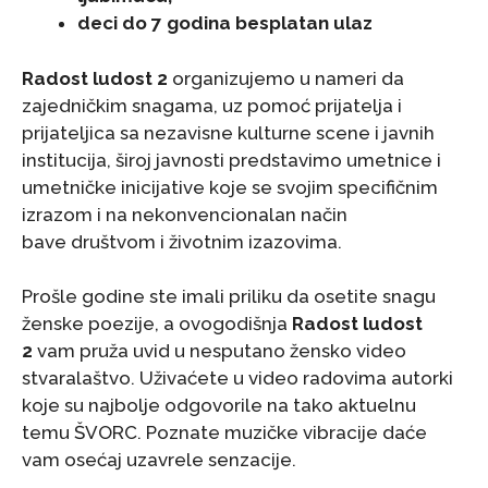
deci do 7 godina besplatan ulaz
Radost ludost 2
organizujemo u nameri da
zajedničkim snagama, uz pomoć prijatelja i
prijateljica sa nezavisne kulturne scene i javnih
institucija, široj javnosti predstavimo umetnice i
umetničke inicijative koje se svojim specifičnim
izrazom i na nekonvencionalan način
bave društvom i životnim izazovima.
Prošle godine ste imali priliku da osetite snagu
ženske poezije, a ovogodišnja
Radost ludost
2
vam pruža uvid u nesputano žensko video
stvaralaštvo. Uživaćete u video radovima autorki
koje su najbolje odgovorile na tako aktuelnu
temu ŠVORC. Poznate muzičke vibracije daće
vam osećaj uzavrele senzacije.