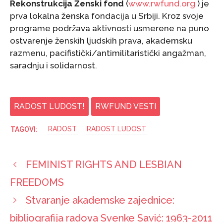
R
ekonstrukcija Ženski fond
(
www.rwfund.org
) je
prva lokalna ženska fondacija u Srbiji. Kroz svoje
programe podržava aktivnosti usmerene na puno
ostvarenje ženskih ljudskih prava, akademsku
razmenu, pacifistički/antimilitaristički angažman,
saradnju i solidarnost.
RADOST LUDOST!
RWFUND VESTI
RADOST
RADOST LUDOST
FEMINIST RIGHTS AND LESBIAN
FREEDOMS
Stvaranje akademske zajednice:
bibliografija radova Svenke Savić: 1963-2011