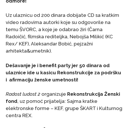
odmore!
Uz ulaznicu od 200 dinara dobijate CD sa kratkim
video radovima autorki koje su odgovorile na
temu ŠVORC, a koje je odabrao žiri (Čarna
Radoičić, filmska rediteljka, Nebojša Milikić (KC
Rex/ KEF), Aleksandar Bobić, pejzažni
arhitekta&umetnik).
Dešavanje je i benefit party jer 50 dinara od
ulaznice ide u kasicu Rekonstrukcije za podr
šku
i
afirmaciju ženske umetnosti!
Radost ludost 2
organizuje
Rekonstrukcija Ženski
fond
, uz pomoć prijatelja: Sajma kratke
elektronske forme – KEF, grupe ŠKART i Kulturnog
centra REX.