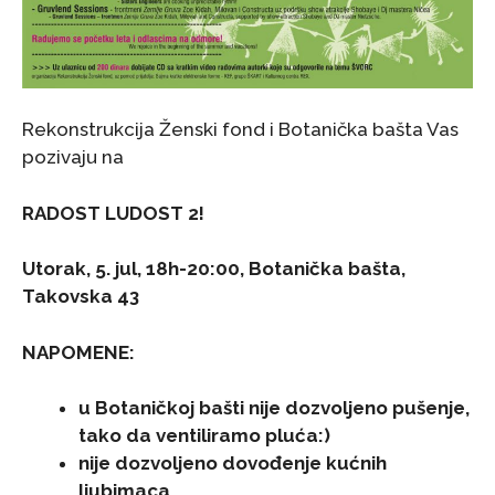
Rekonstrukcija Ženski fond i Botanička bašta Vas
pozivaju na
RADOST LUDOST 2!
Utorak, 5. jul, 18h-20:00, Botanička bašta,
Takovska 43
NAPOMENE:
u Botaničkoj bašti nije dozvoljeno pušenje,
tako da ventiliramo pluća:)
nije dozvoljeno dovođenje kućnih
ljubimaca,