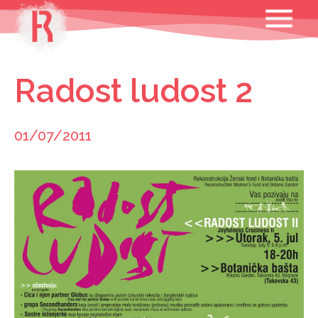
Skip
MENU
to
content
Radost ludost 2
01/07/2011