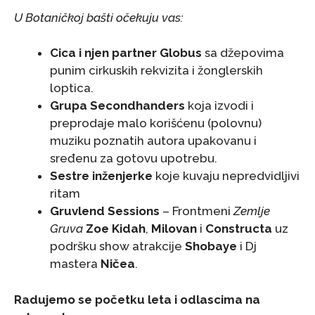
U Botaničkoj bašti očekuju vas:
Cica i njen partner Globus
sa džepovima
punim cirkuskih rekvizita i žonglerskih
loptica.
Grupa Secondhanders
koja izvodi i
preprodaje malo korišćenu (polovnu)
muziku poznatih autora upakovanu i
sređenu za gotovu upotrebu.
Sestre inženjerke
koje kuvaju nepredvidljivi
ritam
Gruvlend Sessions
– Frontmeni
Zemlje
Gruva
Zoe Kidah
,
Milovan
i
Constructa
uz
podršku show atrakcije
Shobaye
i Dj
mastera
Ničea
.
Radujemo se početku leta i odlascima na