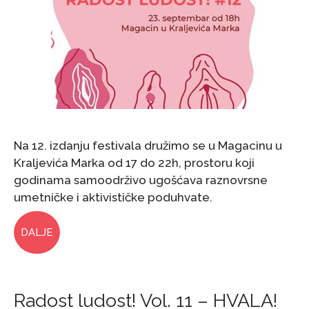
Na 12. izdanju festivala družimo se u Magacinu u
Kraljevića Marka od 17 do 22h, prostoru koji
godinama samoodrživo ugošćava raznovrsne
umetničke i aktivističke poduhvate.
DALJE
Radost ludost! Vol. 11 – HVALA!