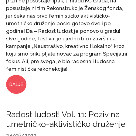
prži i ne posustaje. Ipak, u hladu KC Grada, na
posustaje ni tim Rekonstrukcije Ženskog fonda,
jer čeka nas prvo feminističko aktivističko-
umetničko druženje posle gotovo dve i po
godine! Da – Radost ludost je ponovo u gradu!
Ove godine, festival je ujedno bio i završnica
kampanje „Neustrašivo, kreativno i lokalno“ kroz
koju smo prikupljale novac za program Specijalni
fokus. Ali, pre svega je bio radosna i ludosna
feministička rekonekcija!
DALJE
Radost ludost! Vol. 11: Poziv na
umetničko-aktivističko druženje
24/06/2022