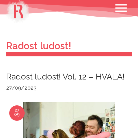
Skip
MENU
to
content
Radost ludost!
Radost ludost! Vol. 12 – HVALA!
27/09/2023
27
09