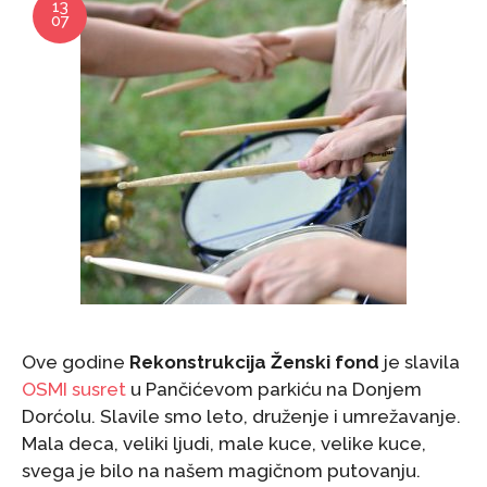
13
07
Ove godine
Rekonstrukcija Ženski fond
je slavila
OSMI susret
u Pančićevom parkiću na Donjem
Dorćolu. Slavile smo leto, druženje i umrežavanje.
Mala deca, veliki ljudi, male kuce, velike kuce,
svega je bilo na našem magičnom putovanju.