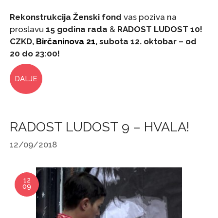
Rekonstrukcija Ženski fond
vas poziva na
proslavu
15 godina rada
&
RADOST LUDOST 10!
CZKD,
Birčaninova 21
, s
ubota 12. oktobar – od
20 do 23:00!
DALJE
RADOST LUDOST 9 – HVALA!
12/09/2018
12
09