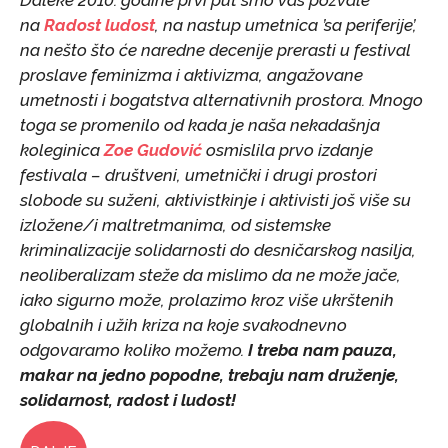
Daleke 2010. godine prvi put smo vas pozvale
na
Radost ludost
, na nastup umetnica ’sa periferije’,
na nešto što će naredne decenije prerasti u festival
proslave feminizma i aktivizma, angažovane
umetnosti i bogatstva alternativnih prostora. Mnogo
toga se promenilo od kada je naša nekadašnja
koleginica
Zoe Gudović
osmislila prvo izdanje
festivala – društveni, umetnički i drugi prostori
slobode su suženi, aktivistkinje i aktivisti još više su
izložene/i maltretmanima, od sistemske
kriminalizacije solidarnosti do desničarskog nasilja,
neoliberalizam steže da mislimo da ne može jače,
iako sigurno može, prolazimo kroz više ukrštenih
globalnih i užih kriza na koje svakodnevno
odgovaramo koliko možemo.
I treba nam pauza,
makar na jedno popodne, trebaju nam druženje,
solidarnost, radost i ludost!