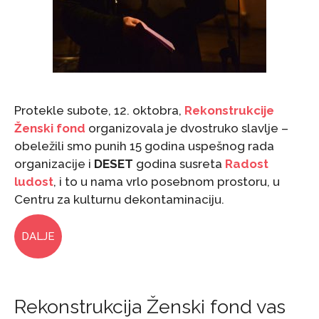
Protekle subote, 12. oktobra,
Rekonstrukcije
Ženski fond
organizovala je dvostruko slavlje –
obeležili smo punih 15 godina uspešnog rada
organizacije i
DESET
godina susreta
Radost
ludost
, i to u nama vrlo posebnom prostoru, u
Centru za kulturnu dekontaminaciju.
DALJE
Rekonstrukcija Ženski fond vas