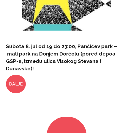
Subota 8. jul od 19 do 23:00, Pančićev park –
mali park na Donjem Dorćolu (pored depoa
GSP-a, između ulica Visokog Stevana i
Dunavske)!
DALJE