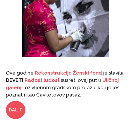
Ove godine
Rekonstrukcije Ženski fond
je slavila
DEVETI
Radost ludost
susret, ovaj put u
Uličnoj
galeriji
, oživljenom gradskom prolazu, koji je još
poznat i kao Čavketovov pasaž.
DALJE