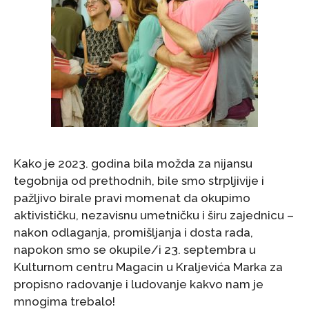
Kako je 2023. godina bila možda za nijansu
tegobnija od prethodnih, bile smo strpljivije i
pažljivo birale pravi momenat da okupimo
aktivističku, nezavisnu umetničku i širu zajednicu –
nakon odlaganja, promišljanja i dosta rada,
napokon smo se okupile/i 23. septembra u
Kulturnom centru Magacin u Kraljevića Marka za
propisno radovanje i ludovanje kakvo nam je
mnogima trebalo!