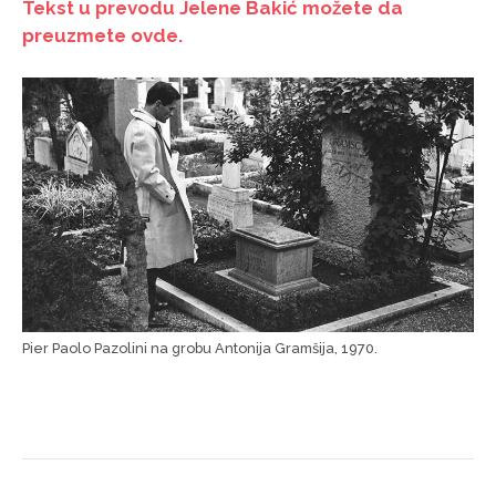
Tekst u prevodu Jelene Bakić možete da
preuzmete ovde.
Pier Paolo Pazolini na grobu Antonija Gramšija, 1970.