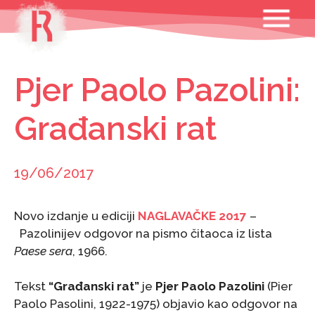
Skip
MENU
to
content
Pjer Paolo Pazolini:
Građanski rat
19/06/2017
Novo izdanje u ediciji
NAGLAVAČKE 2017
–
Pazolinijev odgovor na pismo čitaoca iz lista
Paese sera
, 1966.
Tekst
“Građanski rat”
je
Pjer Paolo Pazolini
(Pier
Paolo Pasolini, 1922-1975) objavio kao odgovor na