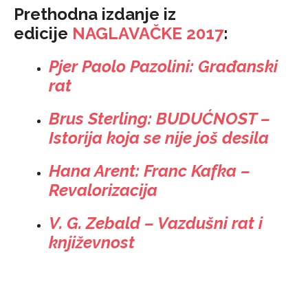
Prethodna izdanje iz
edicije
NAGLAVAČKE 2017
:
Pjer Paolo Pazolini: Građanski
rat
Brus Sterling: BUDUĆNOST –
Istorija koja se nije još desila
Hana Arent: Franc Kafka –
Revalorizacija
V. G. Zebald – Vazdušni rat i
književnost