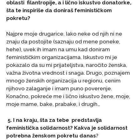
oblasti filantropije, a i lično iskustvo donatorke,
šta te inspiriše da doniraš feminističkom
pokretu?
Najpre moje drugarice. Iako neke od njih ni ne
znaju da postojite (saznaju od mene poneke,
hehe), uvek ih imam na umu kad doniram
feminističkim organizacijama. Iskustvo mi je
pokazalo da su mi prijateljstva, naročito ženska,
važna životna vrednost i snaga. Drugo, poznajem
mnogo ženskih organizacija u regionu, cenim
njihovo zalaganje i imam puno poverenje.
Konačno, pokreće me i lično iskustvo žene, moje,
moje mame, bake, prabake, i drugih…
5. I na kraju, šta za tebe predstavlja
feministička solidarnost? Kakva je solidarnost
potrebna ženskom pokretu danas
?