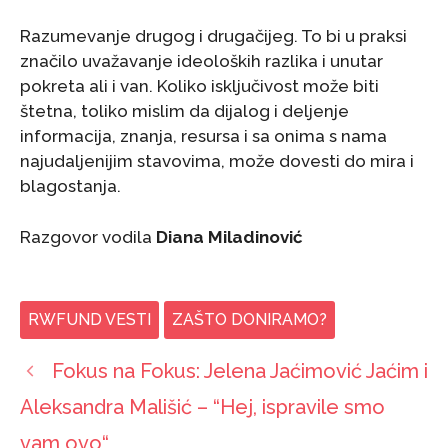
Razumevanje drugog i drugačijeg. To bi u praksi
značilo uvažavanje ideoloških razlika i unutar
pokreta ali i van. Koliko isključivost može biti
štetna, toliko mislim da dijalog i deljenje
informacija, znanja, resursa i sa onima s nama
najudaljenijim stavovima, može dovesti do mira i
blagostanja.
Razgovor vodila
Diana Miladinović
RWFUND VESTI
ZAŠTO DONIRAMO?
Fokus na Fokus: Jelena Jaćimović Jaćim i
Aleksandra Mališić – “Hej, ispravile smo
vam ovo“