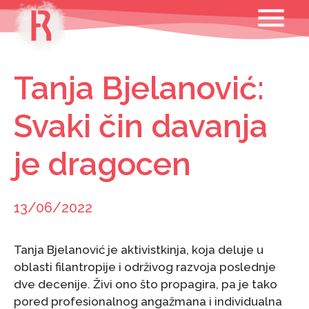
Skip
MENU
to
content
Tanja Bjelanović:
Svaki čin davanja
je dragocen
13/06/2022
Tanja Bjelanović je aktivistkinja, koja deluje u
oblasti filantropije i održivog razvoja poslednje
dve decenije. Živi ono što propagira, pa je tako
pored profesionalnog angažmana i individualna