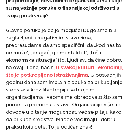
preporučuješ nevladinim organizacijama i koje
su najvažnije poruke o finansijskoj održivosti u
tvojoj publikaciji?
Glavna poruka je da je moguće! Dugo smo bili
zaglavljeni u negativnim stavovima,
predrasudama da smo specifični, da „kod nas to
ne može“, „drugačiji je mentalitet“, „loša
ekonomska situacija“ itd. Ljudi svuda čine dobro,
na ovaj ili onaj način,
u svakoj kulturi i ekonomiji,
što je potkrepljeno istraživanjima
. U poslednjih
godinu dana sam imala niz obuka za prikupljanje
sredstava kroz filantropiju sa brojnim
organizacijama i veoma me obradovalo što sam
primetila promenu u stavu. Organizacije više ne
dovode u pitanje mogućnost, već se pitaju kako
da prikupe sredstva. Mnoge već imaju i dobru
praksu koju dele. To je odličan znak!