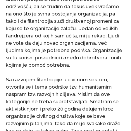
održivošću, ali se trudim da fokus uvek vraćamo
na ono što je svrha postojanja organizacija, pa
tako i da filantropija služi društvenoj promeni za
koju se te organizacije zalažu. Jedan od velikih
fandrejzera od kojih sam učila, mi je rekao: Ljudi
ne vole da daju novac organizacijama, već
ljudima kojima je potrebna podrška. Organizacije
su tu korisni posrednici između dobrotvora i onih
kojima je pomoć potrebna.
Sa razvojem filantropije u civilnom sektoru,
otvorila se i tema podrške tzv. humanitarnim
naspram tzv. razvojnih ciljeva. Mislim da ove
kategorije ne treba suprotstavljati. Smatram se
aktivistkinjom i preko 20 godina delujem kroz
organizacije civilnog društva koje se bave
razvojnim pitanjima, tako da mi je svakako draže
kad se daje za takve svrhe. Tada osetim polet i