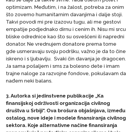
optimizam. Međutim, i na žalost, potreba za onim
što zovemo humanitarnim davanjima i dalje stoji.
Takvi povodi mi pre izazovu tugu, ali me gestovi
empatije podjednako dirnu i cenim ih. Nisu mi srcu
bliske odrednice kao što su osvešćeni ili napredni
donator. Ne vrednujem donatore prema tome
gde usmeravaju svoju podršku, važno je da to čine
iskreno i s ljubavlju. Svaki čin davanja je dragocen.
Ja sama pošaljem i sms za bolesno dete i imam
trajne naloge za razvojne fondove, pokušavam da
nađem neki balans.
3. Autorka si jedinstvene publikacije „Ka
finansijskoj održivosti organizacija civilnog
društva u Srbiji“. Ova brošura objašnjava, između
ostalog, nove ideje i modele finansiranja civilnog
sektora. Koje alternativne načine finansiranja