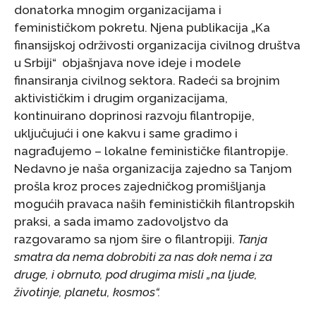
donatorka mnogim organizacijama i
feminističkom pokretu. Njena publikacija „Ka
finansijskoj održivosti organizacija civilnog društva
u Srbiji“ objašnjava nove ideje i modele
finansiranja civilnog sektora. Radeći sa brojnim
aktivističkim i drugim organizacijama,
kontinuirano doprinosi razvoju filantropije,
uključujući i one kakvu i same gradimo i
nagrađujemo – lokalne feminističke filantropije.
Nedavno je naša organizacija zajedno sa Tanjom
prošla kroz proces zajedničkog promišljanja
mogućih pravaca naših feminističkih filantropskih
praksi, a sada imamo zadovoljstvo da
razgovaramo sa njom šire o filantropiji.
Tanja
smatra da nema dobrobiti za nas dok nema i za
druge, i obrnuto, pod drugima misli „na ljude,
životinje, planetu, kosmos“.