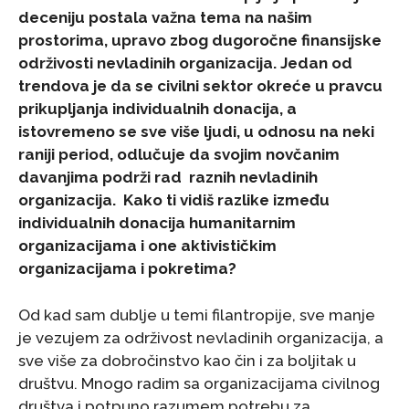
deceniju postala važna tema na našim
prostorima, upravo zbog dugoročne finansijske
održivosti nevladinih organizacija. Jedan od
trendova je da se civilni sektor okreće u pravcu
prikupljanja individualnih donacija, a
istovremeno se sve više ljudi, u odnosu na neki
raniji period, odlučuje da svojim novčanim
davanjima podrži rad raznih nevladinih
organizacija. Kako ti vidiš razlike između
individualnih donacija humanitarnim
organizacijama i one aktivističkim
organizacijama i pokretima?
Od kad sam dublje u temi filantropije, sve manje
je vezujem za održivost nevladinih organizacija, a
sve više za dobročinstvo kao čin i za boljitak u
društvu. Mnogo radim sa organizacijama civilnog
društva i potpuno razumem potrebu za