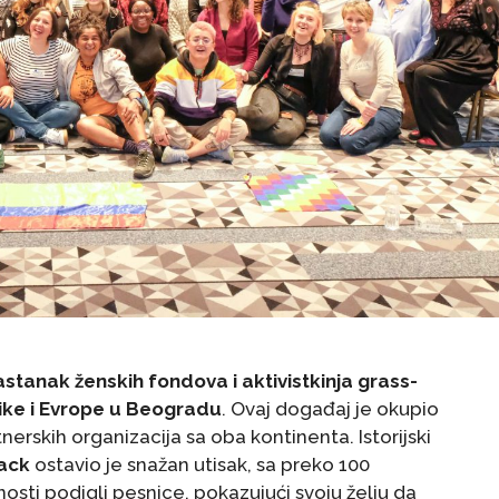
astanak ženskih fondova i aktivistkinja grass-
rike i Evrope u Beogradu
. Ovaj događaj je okupio
nerskih organizacija sa oba kontinenta. Istorijski
rack
ostavio je snažan utisak, sa preko 100
rnosti podigli pesnice, pokazujući svoju želju da