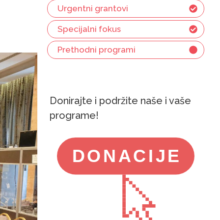
Urgentni grantovi
Specijalni fokus
Prethodni programi
Donirajte i podržite naše i vaše
programe!