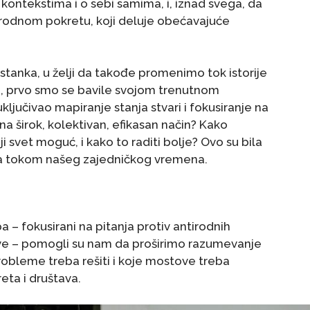
m kontekstima i o sebi samima, i, iznad svega, da
odnom pokretu, koji deluje obećavajuće
stanka, u želji da takođe promenimo tok istorije
ti, prvo smo se bavile svojom trenutnom
ključivao mapiranje stanja stvari i fokusiranje na
a širok, kolektivan, efikasan način? Kako
 svet moguć, i kako to raditi bolje? Ovo su bila
tna tokom našeg zajedničkog vremena.
 – fokusirani na pitanja protiv antirodnih
ktive – pomogli su nam da proširimo razumevanje
robleme treba rešiti i koje mostove treba
reta i društava.