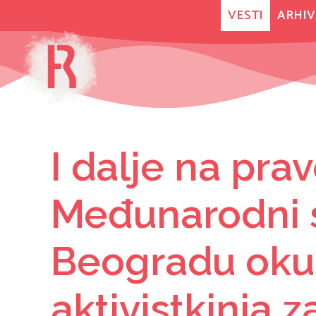
Skip
VESTI
ARHIV
to
content
I dalje na pra
Međunarodni 
Beogradu oku
aktivistkinja 