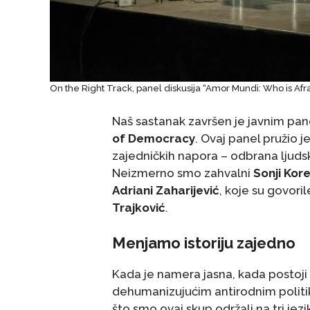
On the Right Track, panel diskusija
“Amor Mundi: Who is Afr
Naš sastanak završen je javnim p
of Democracy
. Ovaj panel pružio j
zajedničkih napora – odbrana ljudsk
Neizmerno smo zahvalni
Sonji Kore
Adriani Zaharijević
, koje su govor
Trajković
.
Menjamo istoriju zajedno
Kada je namera jasna, kada postoji
dehumanizujućim antirodnim politika
što smo ovaj skup održali na tri j