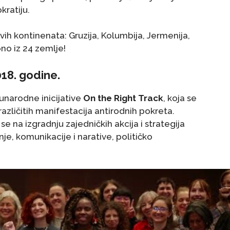
kratiju.
ovih kontinenata: Gruzija, Kolumbija, Jermenija,
pno iz 24 zemlje!
018. godine.
unarodne inicijative
On the Right Track
, koja se
azličitih manifestacija antirodnih pokreta.
e na izgradnju zajedničkih akcija i strategija
nje, komunikacije i narative, političko