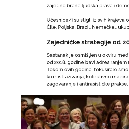
zajedno brane ljudska prava i demo
Učesnice/i su stigli iz svih krajeva 
Čile, Poljska, Brazil, Nemačka… uku
Zajedničke strategije od 2
Sastanak je osmišljen u okviru međ
od 2018. godine bavi adresiranjem r
Tokom ovih godina, fokusirale smo s
kroz istraživanja, kolektivno mapira
zagovaranje i antirasističke prakse.