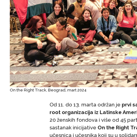
On the Right Track, Beograd, mart 2024
Od 11. do 13. marta održan je
prvi s
root organizacija iz Latinske Ame
20 ženskih fondova i više od 45 part
sastanak inicijative
On the Right T
učesnica i učesnika koji su u solida