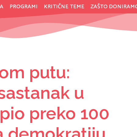
A
PROGRAMI
KRITIČNE TEME
ZAŠTO DONIRAM
vom putu:
sastanak u
pio preko 100
za demokratiju