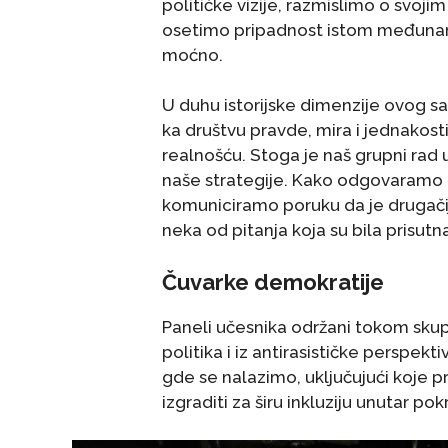
političke vizije, razmislimo o svoji
osetimo pripadnost istom međunar
moćno.
U duhu istorijske dimenzije ovog sa
ka društvu pravde, mira i jednakos
realnošću. Stoga je naš grupni rad u
naše strategije. Kako odgovaramo n
komuniciramo poruku da je drugačiji
neka od pitanja koja su bila prisu
Čuvarke demokratije
Paneli učesnika održani tokom skupa
politika i iz antirasističke perspe
gde se nalazimo, uključujući koje p
izgraditi za širu inkluziju unutar pok