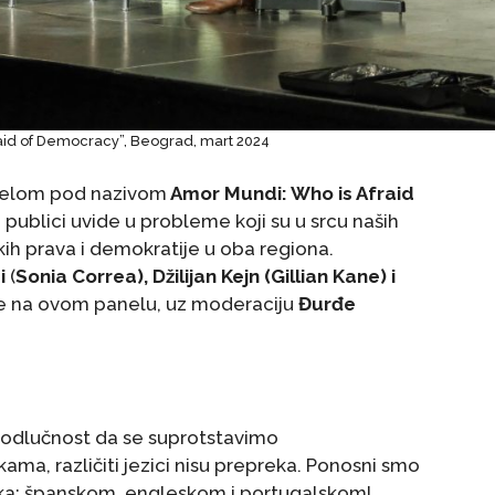
aid of Democracy”, Beograd, mart 2024
anelom pod nazivom
Amor Mundi: Who is Afraid
e publici uvide u probleme koji su u srcu naših
ih prava i demokratije u oba regiona.
i
(
Sonia Correa), Džilijan Kejn (Gillian Kane) i
ile na ovom panelu, uz moderaciju
Đurđe
 odlučnost da se suprotstavimo
ma, različiti jezici nisu prepreka. Ponosni smo
ezika: španskom, engleskom i portugalskom!