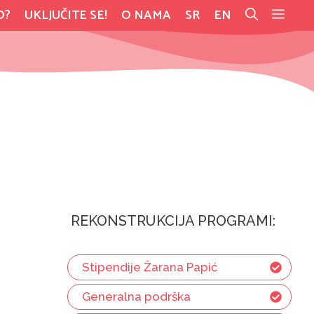
O?
UKLJUČITE SE!
O NAMA
SR
EN
REKONSTRUKCIJA PROGRAMI:
Stipendije Žarana Papić
Generalna podrška