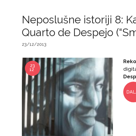
Neposlušne istoriji 8: K
Quarto de Despejo (“Sm
23/12/2013
Reko
23
digit
12
Desp
DAL