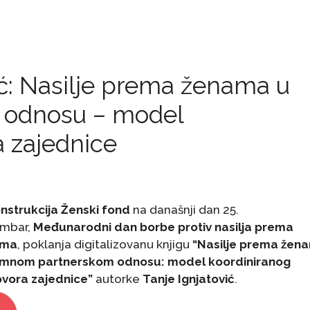
vić: Nasilje prema ženama u
 odnosu – model
 zajednice
nstrukcija Ženski fond
na današnji dan 25.
mbar,
Međunarodni dan borbe protiv nasilja prema
ama
, poklanja digitalizovanu knjigu
“Nasilje prema žen
timnom partnerskom odnosu: model koordiniranog
vora zajednice”
autorke
Tanje Ignjatović
.