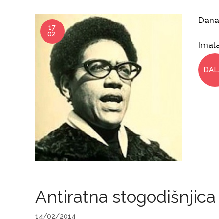
Danas
17
02
Imal
DAL
Antiratna stogodišnjica
14/02/2014