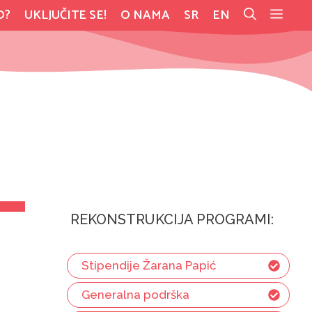
O?
UKLJUČITE SE!
O NAMA
SR
EN
REKONSTRUKCIJA PROGRAMI:
Stipendije Žarana Papić
Generalna podrška