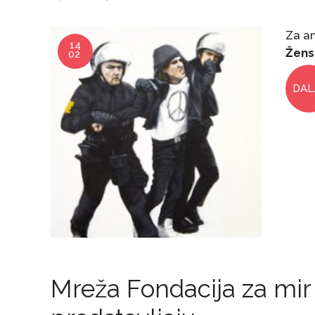
Za an
14
Žens
02
DAL
Mreža Fondacija za mir