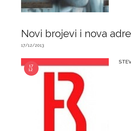
Novi brojevi i nova adre
17/12/2013
STEV
17
12