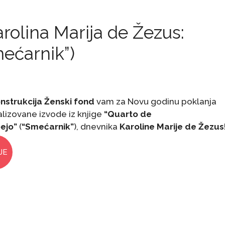
arolina Marija de Žezus:
ećarnik”)
nstrukcija Ženski fond
vam za Novu godinu poklanja
alizovane izvode iz knjige
“Quarto de
ejo”
(
“Smećarnik”
), dnevnika
Karoline Marije de Žezus
JE