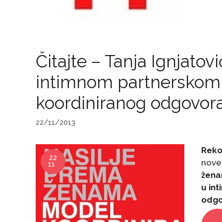
Čitajte – Tanja Ignjato
intimnom partnerskom
koordiniranog odgovora
22/11/2013
Reko
22
nove
11
žen
u in
odgo