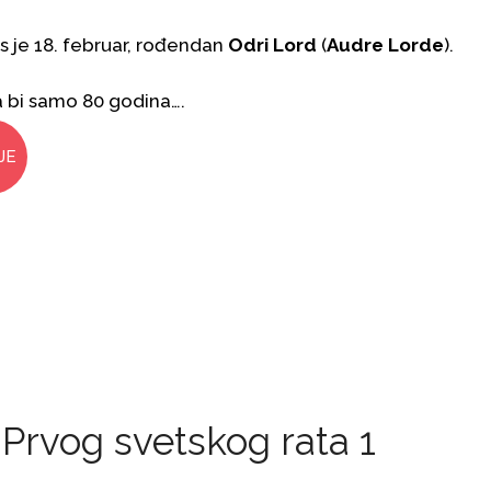
 je 18. februar, rođendan
Odri Lord
(
Audre Lorde
).
a bi samo 80 godina….
JE
 Prvog svetskog rata 1