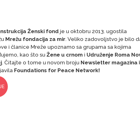
nstrukcija Ženski fond
je u oktobru 2013. ugostila
žu
Mrežu fondacija za mir
. Veliko zadovoljstvo je bilo d
ove i članice Mreže upoznamo sa grupama sa kojima
đujemo, kao što su
Žene u crnom
i
Udruženje Roma Nov
j
. Čitajte o tome u novom broju
Newsletter magazina
k
javila
Foundations for Peace Network!
JE