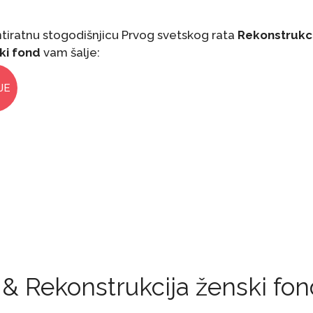
tiratnu stogodišnjicu Prvog svetskog rata
Rekonstrukci
ki fond
vam šalje:
JE
 & Rekonstrukcija ženski fon