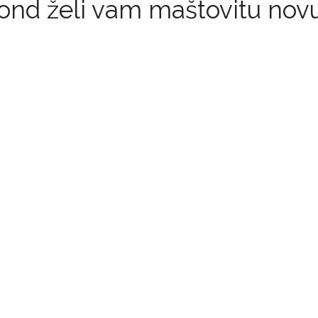
fond želi vam maštovitu nov