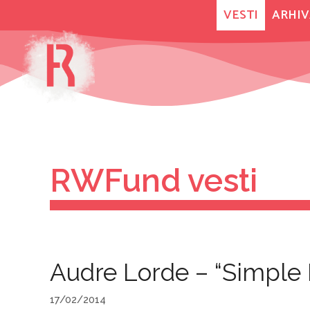
Skip
VESTI
ARHIV
to
content
RWFund vesti
Audre Lorde – “Simple
17/02/2014