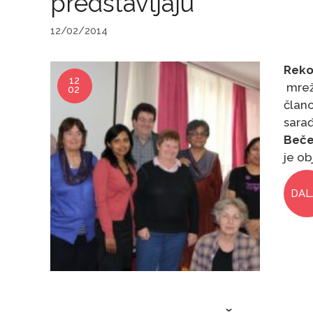
predstavljaju
12/02/2014
Reko
12
mre
02
član
sara
Beče
je ob
DAL