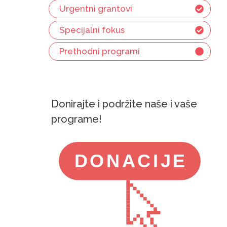
Urgentni grantovi
Specijalni fokus
Prethodni programi
Donirajte i podržite naše i vaše
programe!