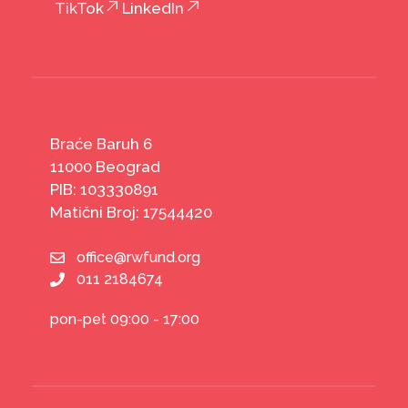
TikTok
LinkedIn
Braće Baruh 6
11000 Beograd
PIB: 103330891
Matični Broj: 17544420
office@rwfund.org
011 2184674
pon-pet 09:00 - 17:00