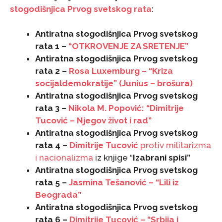
stogodišnjica Prvog svetskog rata
:
Antiratna stogodišnjica Prvog svetskog
rata 1 –
“OTKROVENJE ZA SRETENJE”
Antiratna stogodišnjica Prvog svetskog
rata 2 –
Rosa Luxemburg – “Kriza
socijaldemokratije” (Junius – brošura)
Antiratna stogodišnjica Prvog svetskog
rata 3 –
Nikola M. Popović: “Dimitrije
Tucović – Njegov život i rad”
Antiratna stogodišnjica Prvog svetskog
rata 4 –
Dimitrije Tucović
protiv militarizma
i nacionalizma
iz knjige “
Izabrani spisi”
Antiratna stogodišnjica Prvog svetskog
rata 5 –
Jasmina Tešanović – “Lili iz
Beograda”
Antiratna stogodišnjica Prvog svetskog
rata 6 –
Dimitrije Tucović – “Srbija i