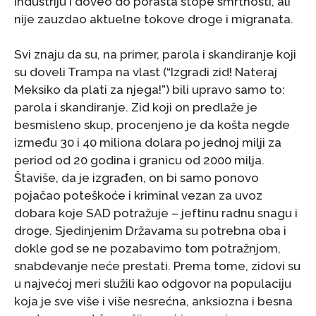
industriju i doveo do porasta stope smrtnosti, ali
nije zauzdao aktuelne tokove droge i migranata.
Svi znaju da su, na primer, parola i skandiranje koji
su doveli Trampa na vlast (“Izgradi zid! Nateraj
Meksiko da plati za njega!”) bili upravo samo to:
parola i skandiranje. Zid koji on predlaže je
besmisleno skup, procenjeno je da košta negde
između 30 i 40 miliona dolara po jednoj milji za
period od 20 godina i granicu od 2000 milja.
Štaviše, da je izgrađen, on bi samo ponovo
pojačao poteškoće i kriminal vezan za uvoz
dobara koje SAD potražuje – jeftinu radnu snagu i
droge. Sjedinjenim Državama su potrebna oba i
dokle god se ne pozabavimo tom potražnjom,
snabdevanje neće prestati. Prema tome, zidovi su
u najvećoj meri služili kao odgovor na populaciju
koja je sve više i više nesrećna, anksiozna i besna