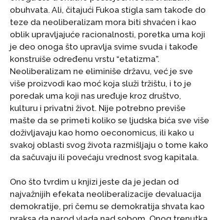
obuhvata. Ali, čitajući Fukoa stigla sam takođe do
teze da neoliberalizam mora biti shvaćen i kao
oblik upravljajuće racionalnosti, poretka uma koji
je deo onoga što upravlja svime svuda i takođe
konstruiše određenu vrstu “etatizma”.
Neoliberalizam ne eliminiše državu, već je sve
više proizvodi kao moć koja služi tržištu, i to je
poredak uma koji nas uređuje kroz društvo,
kulturu i privatni život. Nije potrebno previše
mašte da se primeti koliko se ljudska bića sve više
doživljavaju kao homo oeconomicus, ili kako u
svakoj oblasti svog života razmišljaju o tome kako
da sačuvaju ili povećaju vrednost svog kapitala.
Ono što tvrdim u knjizi jeste da je jedan od
najvažnijih efekata neoliberalizacije devaluacija
demokratije, pri čemu se demokratija shvata kao
praksa da narod vlada nad sobom. Onog trenutka