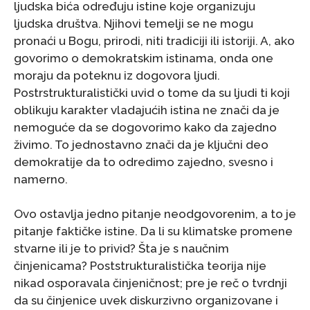
ljudska bića određuju istine koje organizuju
ljudska društva. Njihovi temelji se ne mogu
pronaći u Bogu, prirodi, niti tradiciji ili istoriji. A, ako
govorimo o demokratskim istinama, onda one
moraju da poteknu iz dogovora ljudi.
Postrstrukturalistički uvid o tome da su ljudi ti koji
oblikuju karakter vladajućih istina ne znači da je
nemoguće da se dogovorimo kako da zajedno
živimo. To jednostavno znači da je ključni deo
demokratije da to odredimo zajedno, svesno i
namerno.
Ovo ostavlja jedno pitanje neodgovorenim, a to je
pitanje faktičke istine. Da li su klimatske promene
stvarne ili je to privid? Šta je s naučnim
činjenicama? Poststrukturalistička teorija nije
nikad osporavala činjeničnost; pre je reč o tvrdnji
da su činjenice uvek diskurzivno organizovane i