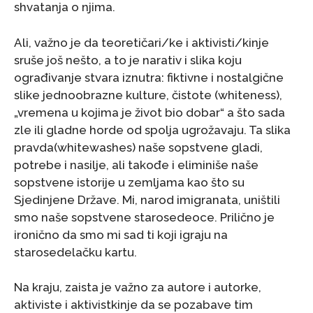
shvatanja o njima.
Ali, važno je da teoretičari/ke i aktivisti/kinje
sruše još nešto, a to je narativ i slika koju
ograđivanje stvara iznutra: fiktivne i nostalgične
slike jednoobrazne kulture, čistote (whiteness),
„vremena u kojima je život bio dobar“ a što sada
zle ili gladne horde od spolja ugrožavaju. Ta slika
pravda(whitewashes) naše sopstvene gladi,
potrebe i nasilje, ali takođe i eliminiše naše
sopstvene istorije u zemljama kao što su
Sjedinjene Države. Mi, narod imigranata, uništili
smo naše sopstvene starosedeoce. Prilično je
ironično da smo mi sad ti koji igraju na
starosedelačku kartu.
Na kraju, zaista je važno za autore i autorke,
aktiviste i aktivistkinje da se pozabave tim