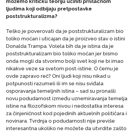
možemo kritičku teoriju učiniti privlačnom
ljudima koji odbijaju pretpostavke
poststrukturalizma?
Teško je poverovati da je poststrukturalizam bio
toliko moćan i uticajan da je proizveo stav o istini
Donalda Trampa. Volela bih da je istina da je
poststrukturalizam bio toliko moćan jer bismo
onda mogli da stvorimo bolji svet koji ne bi imao
nikakve veze sa svetom post-istine. O čemu je
ovde zapravo reč? Oni ljudi koji nisu nikad u
potpunosti razumeli ili im se nisu sviđala
osporavanja temeljnih istina – sad su pronašli
novu podudarnost između uznemiravanja temelja
istine na filozofskom nivou i nedostatka interesa
za činjeničnost kod pojedinih aktuelnih političara i
novinara. Tvrdnja o podudarnosti nije previše
interesantna ukoliko ne možete da utvrdite zašto