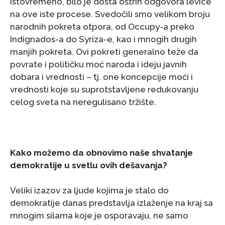
Istovremeno, bilo je dosta oštrih odgovora levice
na ove iste procese. Svedočili smo velikom broju
narodnih pokreta otpora, od Occupy-a preko
Indignados-a do Syriza-e, kao i mnogih drugih
manjih pokreta. Ovi pokreti generalno teže da
povrate i političku moć naroda i ideju javnih
dobara i vrednosti – tj. one koncepcije moći i
vrednosti koje su suprotstavljene redukovanju
celog sveta na neregulisano tržište.
Kako možemo da obnovimo naše shvatanje
demokratije u svetlu ovih dešavanja?
Veliki izazov za ljude kojima je stalo do
demokratije danas predstavlja izlaženje na kraj sa
mnogim silama koje je osporavaju, ne samo