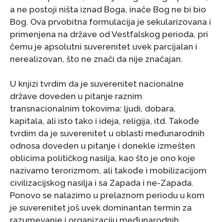
a ne postoji ništa iznad Boga, inače Bog ne bi bio
Bog. Ova prvobitna formulacija je sekularizovana i
primenjena na države od Vestfalskog perioda, pri
čemu je apsolutni suverenitet uvek parcijalan i
nerealizovan, što ne znači da nije značajan.
U knjizi tvrdim da je suverenitet nacionalne
države doveden u pitanje raznim
transnacionalnim tokovima: ljudi, dobara,
kapitala, ali isto tako i ideja, religija, itd. Takođe
tvrdim da je suverenitet u oblasti međunarodnih
odnosa doveden u pitanje i donekle izmešten
oblicima političkog nasilja, kao što je ono koje
nazivamo terorizmom, ali takođe i mobilizacijom
civilizacijskog nasilja i sa Zapada i ne-Zapada.
Ponovo se nalazimo u prelaznom periodu u kom
je suverenitet još uvek dominantan termin za
razumevanje i organizaciju međunarodnih