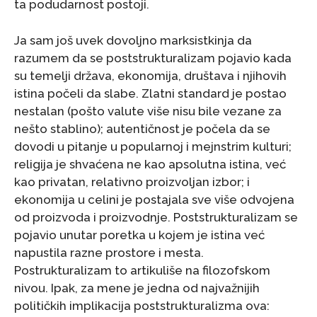
ta podudarnost postoji.
Ja sam još uvek dovoljno marksistkinja da
razumem da se poststrukturalizam pojavio kada
su temelji država, ekonomija, društava i njihovih
istina počeli da slabe. Zlatni standard je postao
nestalan (pošto valute više nisu bile vezane za
nešto stablino); autentičnost je počela da se
dovodi u pitanje u popularnoj i mejnstrim kulturi;
religija je shvaćena ne kao apsolutna istina, već
kao privatan, relativno proizvoljan izbor; i
ekonomija u celini je postajala sve više odvojena
od proizvoda i proizvodnje. Poststrukturalizam se
pojavio unutar poretka u kojem je istina već
napustila razne prostore i mesta.
Postrukturalizam to artikuliše na filozofskom
nivou. Ipak, za mene je jedna od najvažnijih
političkih implikacija poststrukturalizma ova: