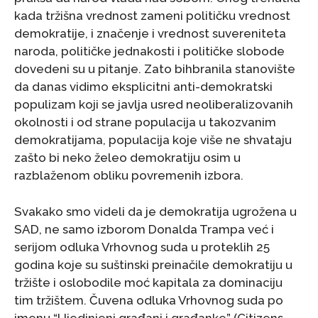
kada tržišna vrednost zameni političku vrednost
demokratije, i značenje i vrednost suvereniteta
naroda, političke jednakosti i političke slobode
dovedeni su u pitanje. Zato bihbranila stanovište
da danas vidimo eksplicitni anti-demokratski
populizam koji se javlja usred neoliberalizovanih
okolnosti i od strane populacija u takozvanim
demokratijama, populacija koje više ne shvataju
zašto bi neko želeo demokratiju osim u
razblaženom obliku povremenih izbora.
Svakako smo videli da je demokratija ugrožena u
SAD, ne samo izborom Donalda Trampa već i
serijom odluka Vrhovnog suda u proteklih 25
godina koje su suštinski preinačile demokratiju u
tržište i oslobodile moć kapitala za dominaciju
tim tržištem. Čuvena odluka Vrhovnog suda po
imenu “Ujedinjeni građani i građanke” (Citizens