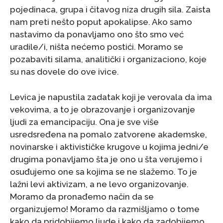
pojedinaca, grupa i čitavog niza drugih sila. Zaista
nam preti nešto poput apokalipse. Ako samo
nastavimo da ponavljamo ono što smo već
uradile/i, ništa nećemo postići. Moramo se
pozabaviti silama, analitički i organizaciono, koje
su nas dovele do ove ivice.
Levica je napustila zadatak koji je verovala da ima
vekovima, a to je obrazovanje i organizovanje
ljudi za emancipaciju. Ona je sve više
usredsređena na pomalo zatvorene akademske,
novinarske i aktivističke krugove u kojima jedni/e
drugima ponavljamo šta je ono u šta verujemo i
osuđujemo one sa kojima se ne slažemo. To je
lažni levi aktivizam, a ne levo organizovanje.
Moramo da pronađemo način da se
organizujemo! Moramo da razmišljamo o tome
kako da pridobijemo ljude i kako da zadobijemo