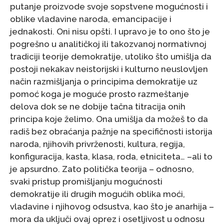
putanje proizvode svoje sopstvene mogućnosti i
oblike vladavine naroda, emancipacije i
jednakosti. Oni nisu opšti. I upravo je to ono što je
pogrešno u analitičkoj ili takozvanoj normativnoj
tradiciji teorije demokratije, utoliko što umišlja da
postoji nekakav neistorijski i kulturno neuslovljen
način razmišljanja o principima demokratije uz
pomoć koga je moguće prosto razmeštanje
delova dok se ne dobije tačna titracija onih
principa koje želimo. Ona umišlja da možeš to da
radiš bez obraćanja pažnje na specifičnosti istorija
naroda, njihovih privrženosti, kultura, regija,
konfiguracija, kasta, klasa, roda, etniciteta… –ali to
je apsurdno. Zato politička teorija – odnosno,
svaki pristup promišljanju mogućnosti
demokratije ili drugih mogućih oblika moći,
vladavine i njihovog odsustva, kao što je anarhija –
mora da uključi ovaj oprez i osetljivost u odnosu