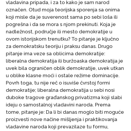
vladavina pripada, i za to kako je sam narod
označen. Otud moja teorijska sporenja sa onima
koji misle da je suverenost sama po sebi loša ili
pogrešna i da se mora s njom prekinuti. Koja je
nadležnost, područje ili mesto demokratije u
ovom istorijskom trenutku? To pitanje je ključno
za demokratsku teoriju i praksu danas. Drugo
pitanje ima veze sa oblicima demokratije:
liberalna demokratija ili buržoaska demokratija je
uvek bila ograničen oblik demokratije, uvek utkan
u oblike klasne moći i ostale režime dominacije.
Povrh toga, tu nije reč o isuviše čvrstoj formi
demokratije; liberalna demokratija u sebi nosi
duboke tragove građanskog privatizma koji slabi
ideju o samostalnoj vladavini naroda. Prema
tome, pitanje je: Da li bi danas moglo biti moguće
proizvesti nove načine mišljenja i praktikovanja
vladavine naroda koji prevazilaze tu formu,