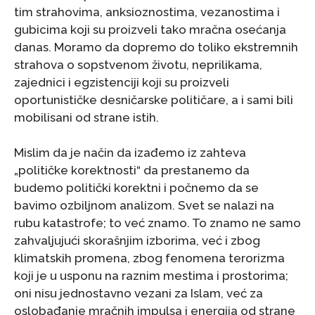
tim strahovima, anksioznostima, vezanostima i
gubicima koji su proizveli tako mračna osećanja
danas. Moramo da dopremo do toliko ekstremnih
strahova o sopstvenom životu, neprilikama,
zajednici i egzistenciji koji su proizveli
oportunističke desničarske političare, a i sami bili
mobilisani od strane istih.
Mislim da je način da izađemo iz zahteva
„političke korektnosti“ da prestanemo da
budemo politički korektni i počnemo da se
bavimo ozbiljnom analizom. Svet se nalazi na
rubu katastrofe; to već znamo. To znamo ne samo
zahvaljujući skorašnjim izborima, već i zbog
klimatskih promena, zbog fenomena terorizma
koji je u usponu na raznim mestima i prostorima;
oni nisu jednostavno vezani za Islam, već za
oslobađanje mračnih impulsa i energija od strane