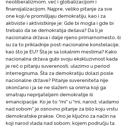
neoliberalizmom, već i globalizacijom i
finansijalizacijom. Najpre, veliko pitanje za sve
one koji/e promišljaju demokratiju, kao i za
aktiviste i aktivistkinje je: Gde bi mogla i gde bi
trebalo da se demokratija dešava? Da li je
nacionalna država i dalje njeno primarnomesto, ili
su za to prikladnije post-nacionalne konstelacije,
kao što je EU? Šta je sa lokalnim mestima? Kako
nacionalna država gubi svoju ekskluzivnost kada
je reč o pitanju suverenosti, ulazimo u period
interregnuma. Šta za demokratiju dolazi posle
nacionalne države? Pitanje suvereniteta nije
okončano i ja se ne slažem sa onima koji ga
smatraju neprijateljem demokratije ili
emancipacije. Ko je to “mi” u “mi, narod, vladamo
nad sobom” je osnovno pitanje za bilo koju vrstu
demokratske prakse. Ono je ključno za način na
koji narod vlada nad sobom, kojem području ta