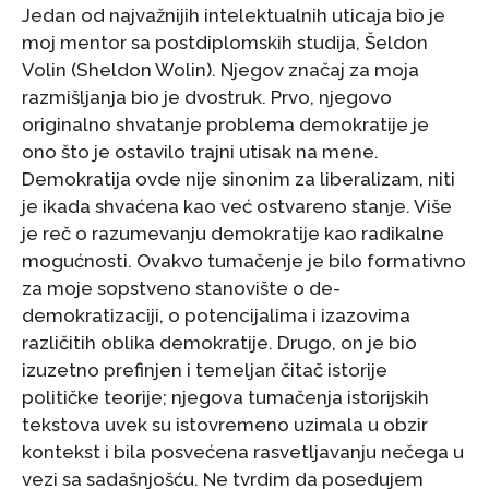
Jedan od najvažnijih intelektualnih uticaja bio je
moj mentor sa postdiplomskih studija, Šeldon
Volin (Sheldon Wolin). Njegov značaj za moja
razmišljanja bio je dvostruk. Prvo, njegovo
originalno shvatanje problema demokratije je
ono što je ostavilo trajni utisak na mene.
Demokratija ovde nije sinonim za liberalizam, niti
je ikada shvaćena kao već ostvareno stanje. Više
je reč o razumevanju demokratije kao radikalne
mogućnosti. Ovakvo tumačenje je bilo formativno
za moje sopstveno stanovište o de-
demokratizaciji, o potencijalima i izazovima
različitih oblika demokratije. Drugo, on je bio
izuzetno prefinjen i temeljan čitač istorije
političke teorije; njegova tumačenja istorijskih
tekstova uvek su istovremeno uzimala u obzir
kontekst i bila posvećena rasvetljavanju nečega u
vezi sa sadašnjošću. Ne tvrdim da posedujem