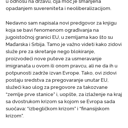
u odnosu na državu, čija moć je smanjena
opadanjem suvereniteta i neoliberalizacijom.
Nedavno sam napisala novi predgovor za knjigu
koja se bavi fenomenom ograđivanja na
jugoistočnoj granici EU, u zemljama kao što su
Mađarska i Srbija. Tamo je važno videti kako zidovi
služe pre za skretanje nego blokiranje,
proizvodeći nove puteve za usmeravanje
imigranata u ovom ili onom pravcu, ali ne da ih u
potpunosti zadrže izvan Evrope. Tako, ovi zidovi
postaju sredstva za pregovaranje unutar EU,
služeći kao ulog za pregovore za takozvane
“zemlje prve stanice” i, uopšte, za izlaženje na kraj
sa dvostrukom krizom sa kojom se Evropa sada
suočava: “izbegličkom krizom” i “finansijskom
krizom”.