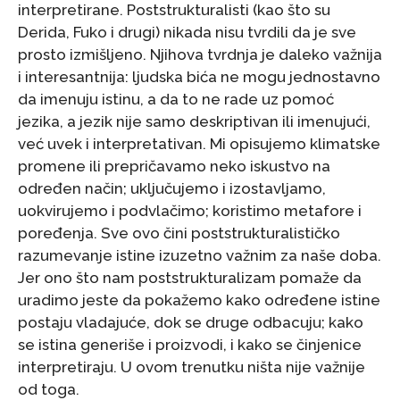
interpretirane. Poststrukturalisti (kao što su
Derida, Fuko i drugi) nikada nisu tvrdili da je sve
prosto izmišljeno. Njihova tvrdnja je daleko važnija
i interesantnija: ljudska bića ne mogu jednostavno
da imenuju istinu, a da to ne rade uz pomoć
jezika, a jezik nije samo deskriptivan ili imenujući,
već uvek i interpretativan. Mi opisujemo klimatske
promene ili prepričavamo neko iskustvo na
određen način; uključujemo i izostavljamo,
uokvirujemo i podvlačimo; koristimo metafore i
poređenja. Sve ovo čini poststrukturalističko
razumevanje istine izuzetno važnim za naše doba.
Jer ono što nam poststrukturalizam pomaže da
uradimo jeste da pokažemo kako određene istine
postaju vladajuće, dok se druge odbacuju; kako
se istina generiše i proizvodi, i kako se činjenice
interpretiraju. U ovom trenutku ništa nije važnije
od toga.