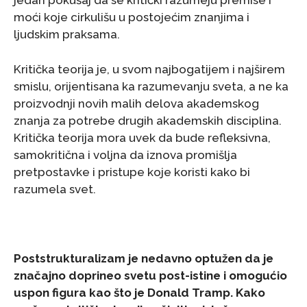
jedan pokušaj da se kritički razumeju premise i
moći koje cirkulišu u postojećim znanjima i
ljudskim praksama.
Kritička teorija je, u svom najbogatijem i najširem
smislu, orijentisana ka razumevanju sveta, a ne ka
proizvodnji novih malih delova akademskog
znanja za potrebe drugih akademskih disciplina.
Kritička teorija mora uvek da bude refleksivna,
samokritična i voljna da iznova promišlja
pretpostavke i pristupe koje koristi kako bi
razumela svet.
Poststrukturalizam je nedavno optužen da je
značajno doprineo svetu post-istine i omogućio
uspon figura kao što je Donald Tramp. Kako