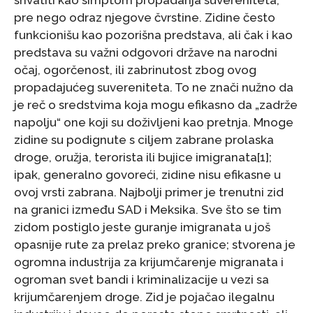
pre nego odraz njegove čvrstine. Zidine često
funkcionišu kao pozorišna predstava, ali čak i kao
predstava su važni odgovori države na narodni
očaj, ogorčenost, ili zabrinutost zbog ovog
propadajućeg suvereniteta. To ne znači nužno da
je reč o sredstvima koja mogu efikasno da „zadrže
napolju“ one koji su doživljeni kao pretnja. Mnoge
zidine su podignute s ciljem zabrane prolaska
droge, oružja, terorista ili bujice imigranata[1];
ipak, generalno govoreći, zidine nisu efikasne u
ovoj vrsti zabrana. Najbolji primer je trenutni zid
na granici između SAD i Meksika. Sve što se tim
zidom postiglo jeste guranje imigranata u još
opasnije rute za prelaz preko granice; stvorena je
ogromna industrija za krijumčarenje migranata i
ogroman svet bandi i kriminalizacije u vezi sa
krijumčarenjem droge. Zid je pojačao ilegalnu