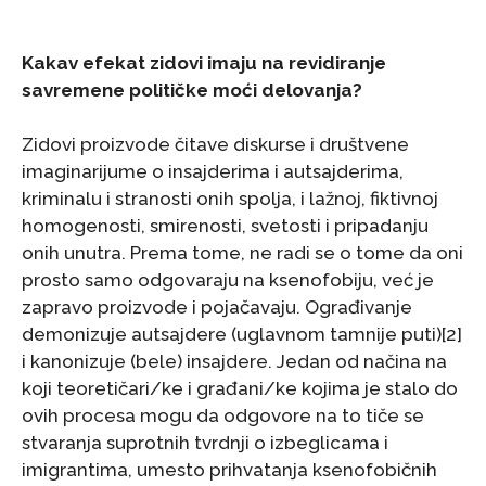
Kakav efekat zidovi imaju na revidiranje
savremene političke moći delovanja?
Zidovi proizvode čitave diskurse i društvene
imaginarijume o insajderima i autsajderima,
kriminalu i stranosti onih spolja, i lažnoj, fiktivnoj
homogenosti, smirenosti, svetosti i pripadanju
onih unutra. Prema tome, ne radi se o tome da oni
prosto samo odgovaraju na ksenofobiju, već je
zapravo proizvode i pojačavaju. Ograđivanje
demonizuje autsajdere (uglavnom tamnije puti)[2]
i kanonizuje (bele) insajdere. Jedan od načina na
koji teoretičari/ke i građani/ke kojima je stalo do
ovih procesa mogu da odgovore na to tiče se
stvaranja suprotnih tvrdnji o izbeglicama i
imigrantima, umesto prihvatanja ksenofobičnih