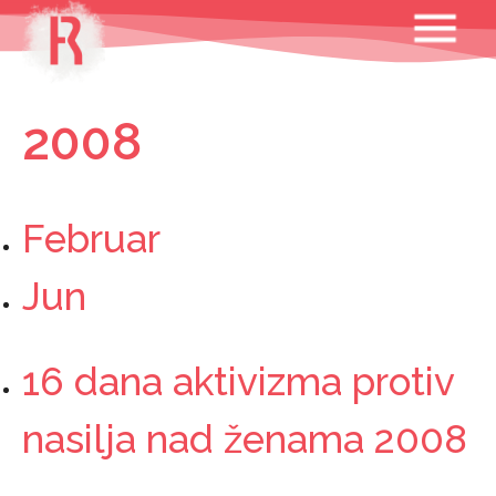
Skip
MENU
to
content
2008
Februar
Jun
16 dana aktivizma protiv
nasilja nad ženama 2008