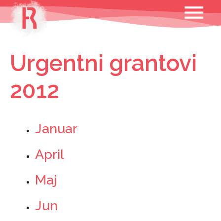
Skip
MENU
to
content
Urgentni grantovi
2012
Januar
April
Maj
Jun