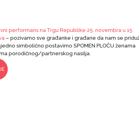
vni performans na Trgu Republike 25. novembra u 15
va
– pozivamo sve građanke i građane da nam se priduž
ajedno simbolično postavimo SPOMEN PLOČU ženama
ama porodičnog/partnerskog nasilja.
JE