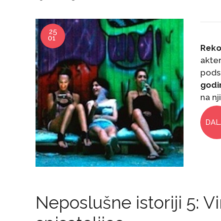
25
01
Reko
akte
pods
godin
na nj
DAL
Neposlušne istoriji 5: V