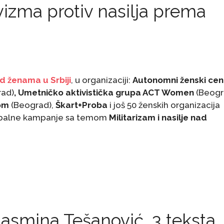
izma protiv nasilja prema
ad ženama u Srbiji
, u organizaciji:
Autonomni ženski cen
ad)
, Umetničko aktivistička grupa ACT Women
(Beogr
om
(Beograd),
Škart+Proba
i još 50 ženskih organizacija
globalne kampanje sa temom
Militarizam i nasilje nad
 Jasmina Tešanović, 3 teksta