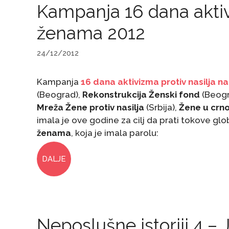
Kampanja 16 dana aktiv
ženama 2012
24/12/2012
Kampanja
16 dana aktivizma protiv nasilja n
(Beograd),
Rekonstrukcija Ženski fond
(Beogr
Mreža Žene protiv nasilja
(Srbija),
Žene u crn
imala je ove godine za cilj da prati tokove 
ženama
, koja je imala parolu:
DALJE
Neposlušne istoriji 4 –