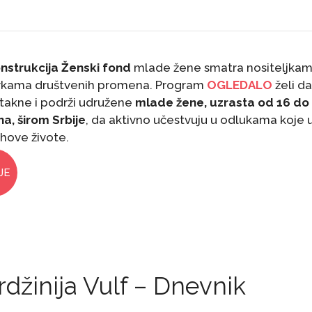
nstrukcija Ženski fond
mlade žene smatra nositeljkam
rkama društvenih promena. Program
OGLEDALO
želi da
takne i podrži udružene
mlade žene, uzrasta od 16 do
a, širom Srbije
, da aktivno učestvuju u odlukama koje 
ihove živote.
JE
irdžinija Vulf – Dnevnik