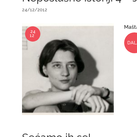
24/12/2012
Mašta
24
12
DAL