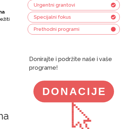
Urgentni grantovi
na
Specijalni fokus
ežiti
Prethodni programi
Donirajte i podržite naše i vaše
programe!
na