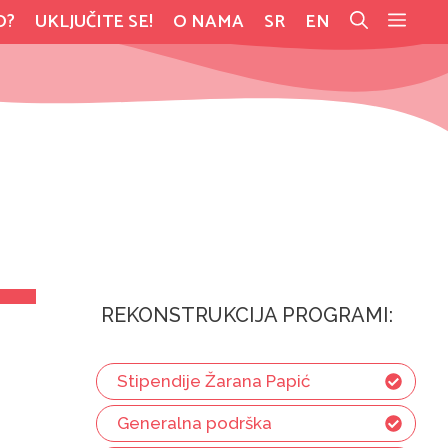
O?
UKLJUČITE SE!
O NAMA
SR
EN
REKONSTRUKCIJA PROGRAMI:
Stipendije Žarana Papić
Generalna podrška