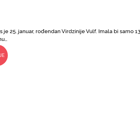
 je 25. januar, rođendan Virdzinije Vulf. Imala bi samo 1
nu…
JE