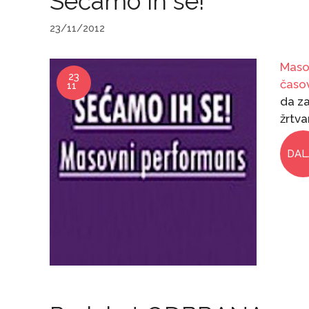
Sećamo ih se!
23/11/2012
Maso
23
časo
11
da z
žrtv
DAL