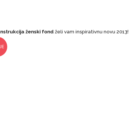
nstrukcija ženski fond
želi vam inspirativnu novu 2013!
JE