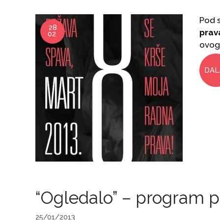
Pod 
28
prav
02
ovogo
DAL
“Ogledalo” – program 
25/01/2013