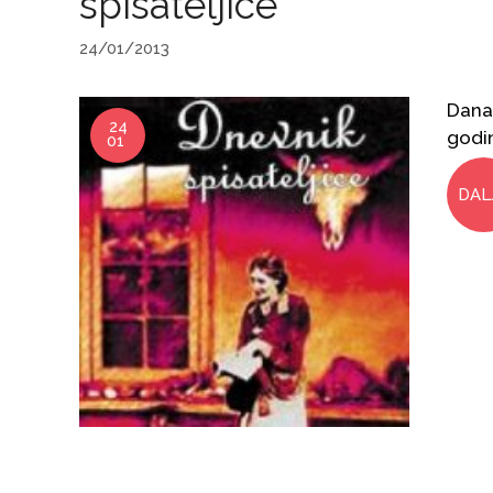
spisateljice
24/01/2013
Danas
24
godi
01
DAL