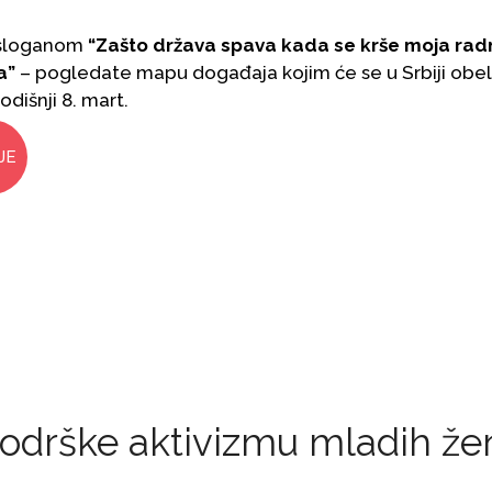
sloganom
“Zašto država spava kada se krše moja rad
a”
– pogledate mapu događaja kojim će se u Srbiji obel
dišnji 8. mart.
JE
podrške aktivizmu mladih že