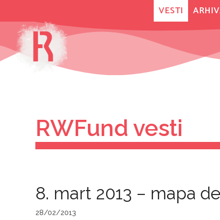
Skip
VESTI
ARHIV
to
content
RWFund vesti
8. mart 2013 – mapa d
28/02/2013