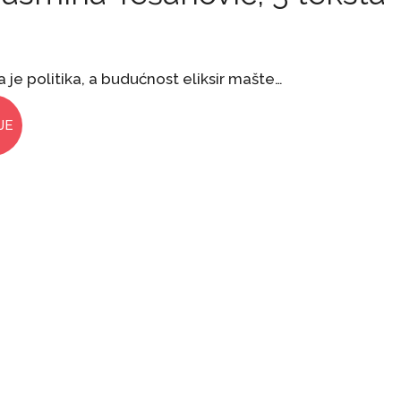
 je politika, a budućnost eliksir mašte…
JE