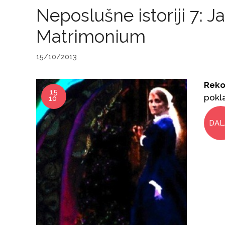
Neposlušne istoriji 7: 
Matrimonium
15/10/2013
Reko
15
pokla
10
DAL