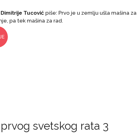
.
Dimitrije Tucović
piše: Prvo je u zemlju ušla mašina za
nje, pa tek mašina za rad.
JE
 prvog svetskog rata 3