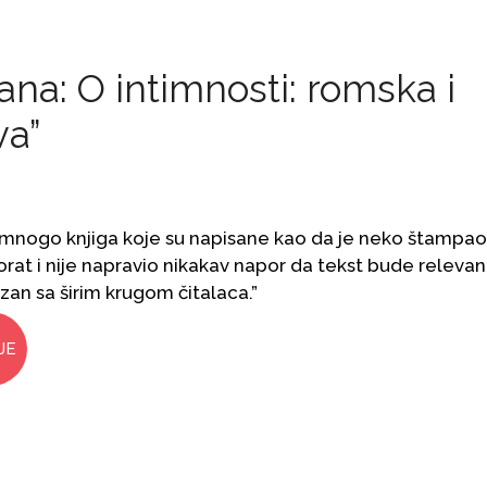
ana: O intimnosti: romska i
va”
 mnogo knjiga koje su napisane kao da je neko štampao
rat i nije napravio nikakav napor da tekst bude relevan
an sa širim krugom čitalaca.”
JE