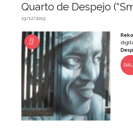
Quarto de Despejo (“Sm
23/12/2013
Reko
23
digit
12
Desp
DAL