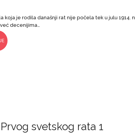
ija koja je rodila današnji rat nije počela tek u julu 1914.
 već decenijima…
JE
 Prvog svetskog rata 1