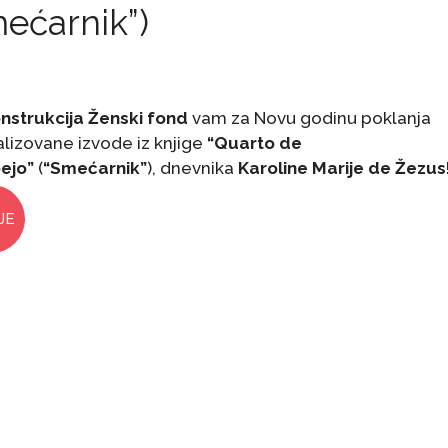
ećarnik”)
nstrukcija Ženski fond
vam za Novu godinu poklanja
alizovane izvode iz knjige
“Quarto de
ejo”
(
“Smećarnik”
), dnevnika
Karoline Marije de Žezus
JE