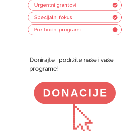
Urgentni grantovi
Specijalni fokus
Prethodni programi
Donirajte i podržite naše i vaše
programe!