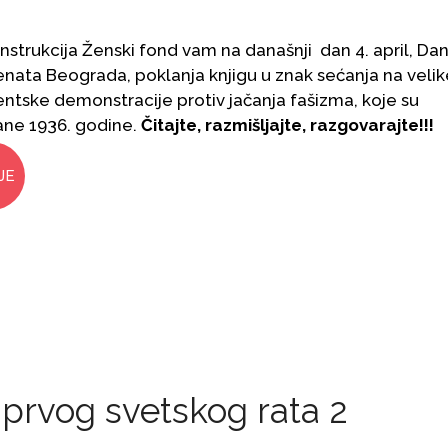
strukcija Ženski fond vam na današnji dan 4. april, Da
nata Beograda, poklanja knjigu u znak sećanja na velik
ntske demonstracije protiv jačanja fašizma, koje su
ane 1936. godine.
Čitajte, razmišljajte, razgovarajte!!!
JE
 prvog svetskog rata 2