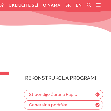
O?
UKLJUČITE SE!
O NAMA
SR
EN
REKONSTRUKCIJA PROGRAMI:
Stipendije Žarana Papić
Generalna podrška