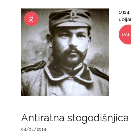
1914
14
ubija
06
DAL
Antiratna stogodišnjica
04/04/2014