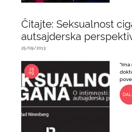
Čitajte: Seksualnost cig
autsajderska perspekti
25/09/2013
“Ima
25
dokto
09
povez
DAL