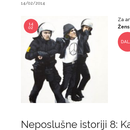
14/02/2014
Za an
14
Žens
02
DAL
Neposlušne istoriji 8: K