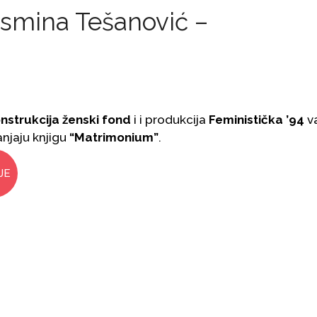
Jasmina Tešanović –
nstrukcija ženski fond
i i produkcija
Feministička ’94
v
njaju knjigu
“Matrimonium”
.
JE