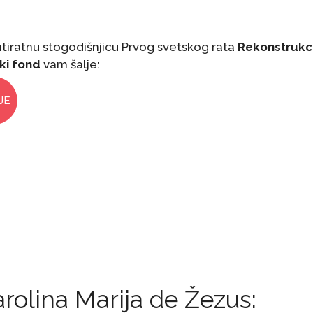
tiratnu stogodišnjicu Prvog svetskog rata
Rekonstrukci
ki fond
vam šalje:
JE
arolina Marija de Žezus: