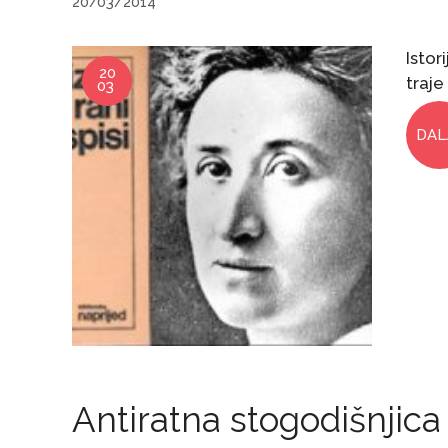
20/03/2014
Istor
20
traje
03
DAL
Antiratna stogodišnjica