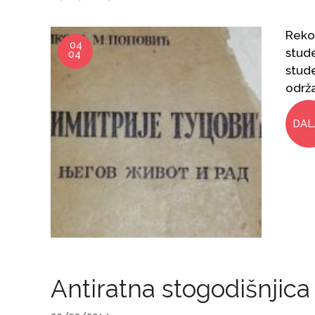
Rekon
04
stude
04
stude
održ
DAL
Antiratna stogodišnjica