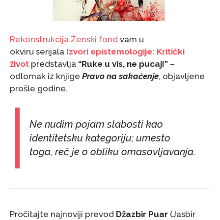
Rekonstrukcija Ženski fond
vam u
okviru serijala
Izvori epistemologije: Kritički
život
predstavlja
“Ruke u vis, ne pucaj!”
–
odlomak iz knjige
Pravo na sakaćenje
, objavljene
prošle godine.
Ne nudim pojam slabosti kao
identitetsku kategoriju; umesto
toga, reč je o obliku omasovljavanja.
Pročitajte najnoviji prevod
Džazbir Puar
(Jasbir