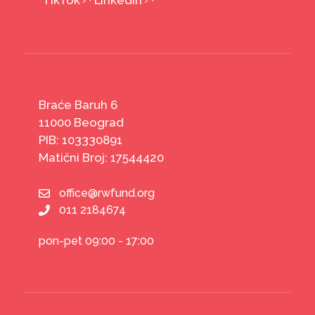
TikTok
LinkedIn
Braće Baruh 6
11000 Beograd
PIB: 103330891
Matični Broj: 17544420
office@rwfund.org
011 2184674
pon-pet 09:00 - 17:00