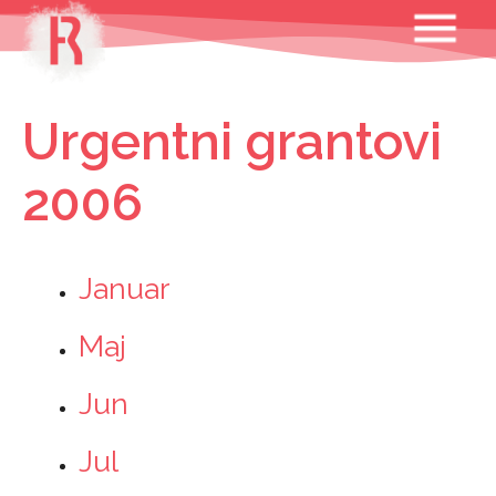
Skip
MENU
to
content
Urgentni grantovi
2006
Januar
Maj
Jun
Jul