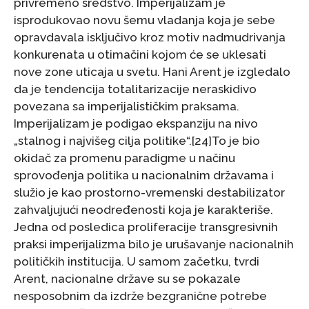
privremeno sredstvo. Imperijalizam je
isprodukovao novu šemu vladanja koja je sebe
opravdavala isključivo kroz motiv nadmudrivanja
konkurenata u otimačini kojom će se uklesati
nove zone uticaja u svetu. Hani Arent je izgledalo
da je tendencija totalitarizacije neraskidivo
povezana sa imperijalističkim praksama.
Imperijalizam je podigao ekspanziju na nivo
„stalnog i najvišeg cilja politike“.[24]To je bio
okidač za promenu paradigme u načinu
sprovođenja politika u nacionalnim državama i
služio je kao prostorno-vremenski destabilizator
zahvaljujući neodređenosti koja je karakteriše.
Jedna od posledica proliferacije transgresivnih
praksi imperijalizma bilo je urušavanje nacionalnih
političkih institucija. U samom začetku, tvrdi
Arent, nacionalne države su se pokazale
nesposobnim da izdrže bezgranične potrebe