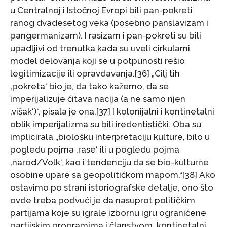
u Centralnoj i Istočnoj Evropi bili pan-pokreti
ranog dvadesetog veka (posebno panslavizam i
pangermanizam). I rasizam i pan-pokreti su bili
upadljivi od trenutka kada su uveli cirkularni
model delovanja koji se u potpunosti rešio
legitimizacije ili opravdavanja.[36] „Cilj tih
‚pokreta‘ bio je, da tako kažemo, da se
imperijalizuje čitava nacija (a ne samo njen
‚višak‘)“, pisala je ona.[37] I kolonijalni i kontinetalni
oblik imperijalizma su bili iredentistički. Oba su
implicirala „biološku interpretaciju kulture, bilo u
pogledu pojma ‚rase‘ ili u pogledu pojma
‚narod/Volk‘, kao i tendenciju da se bio-kulturne
osobine upare sa geopolitičkom mapom.“[38] Ako
ostavimo po strani istoriografske detalje, ono što
ovde treba podvući je da nasuprot političkim
partijama koje su igrale izbornu igru ograničene
partijskim programima i članstvom, kontinetalni