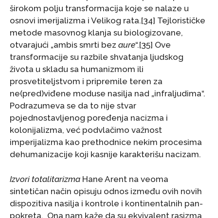
širokom polju transformacija koje se nalaze u
osnovi imerijalizma i Velikog rata.[34] Tejlorističke
metode masovnog klanja su biologizovane,
otvarajući „ambis smrti bez
aure
“.[35] Ove
transformacije su razbile shvatanja ljudskog
života u skladu sa humanizmom ili
prosvetiteljstvom i pripremile teren za
ne(pred)viđene moduse nasilja nad „infraljudima“.
Podrazumeva se da to nije stvar
pojednostavljenog poređenja nacizma i
kolonijalizma, već podvlačimo važnost
imperijalizma kao prethodnice nekim procesima
dehumanizacije koji kasnije karakterišu nacizam.
Izvori totalitarizma
Hane Arent na veoma
sintetičan način opisuju odnos između ovih novih
dispozitiva nasilja i kontrole i kontinentalnih pan-
pokreta. Ona nam kaže da su ekvivalent rasizma