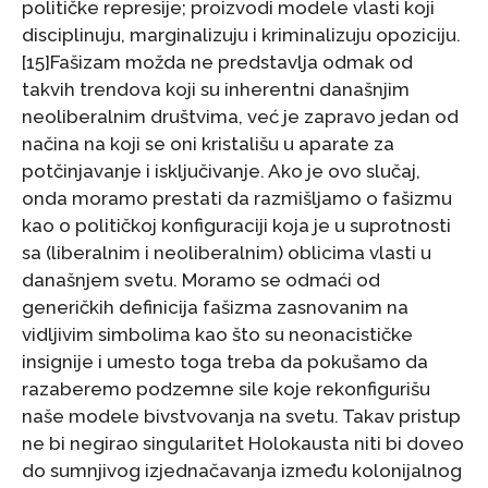
političke represije; proizvodi modele vlasti koji
disciplinuju, marginalizuju i kriminalizuju opoziciju.
[15]Fašizam možda ne predstavlja odmak od
takvih trendova koji su inherentni današnjim
neoliberalnim društvima, već je zapravo jedan od
načina na koji se oni kristališu u aparate za
potčinjavanje i isključivanje. Ako je ovo slučaj,
onda moramo prestati da razmišljamo o fašizmu
kao o političkoj konfiguraciji koja je u suprotnosti
sa (liberalnim i neoliberalnim) oblicima vlasti u
današnjem svetu. Moramo se odmaći od
generičkih definicija fašizma zasnovanim na
vidljivim simbolima kao što su neonacističke
insignije i umesto toga treba da pokušamo da
razaberemo podzemne sile koje rekonfigurišu
naše modele bivstvovanja na svetu. Takav pristup
ne bi negirao singularitet Holokausta niti bi doveo
do sumnjivog izjednačavanja između kolonijalnog