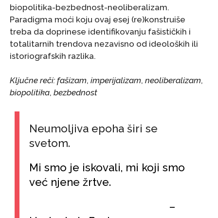
biopolitika-bezbednost-neoliberalizam.
Paradigma moći koju ovaj esej (re)konstruiše
treba da doprinese identifikovanju fašističkih i
totalitarnih trendova nezavisno od ideoloških ili
istoriografskih razlika.
Ključne reči: fašizam
,
imperijalizam
,
neoliberalizam
,
biopolitika
,
bezbednost
Neumoljiva epoha širi se
svetom.
Mi smo je iskovali, mi koji smo
već njene žrtve.
–