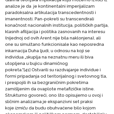
analize je da je kontinentalni imperijalizam
paradoksalna artikulacija transcedentnosti i
imanentnosti. Pan-pokreti su transcendirali
konačnost nacionalnih institucija, političkih partija,
klasnih afilijacija i politika zasnovanih na interesu
(nijednoj od ovih Arent nije bila naklonjena), ali
one su simultano funkcionisale kao neposredna
inkarnacija Duha ljudi, u odnosu na koji se
individua „skuplja na neznatnu meru ili biva
utopljena u bujicu dinamičnog
pokreta.“[41] Ostvarili su razdvajanje individue i
formi pripadanja od teritorijalnog i svetovnog tla,
i prespojili ih sa bezgraničnim pokretima
zamišljenim da ovaplote metafizičke istine.
Strukturno govoreći, ono što opisujemo u ovoj i
sličnim analizama je ekspanzivni set praksi
koje
izmiču
da budu obuhvaćene bilo kojom