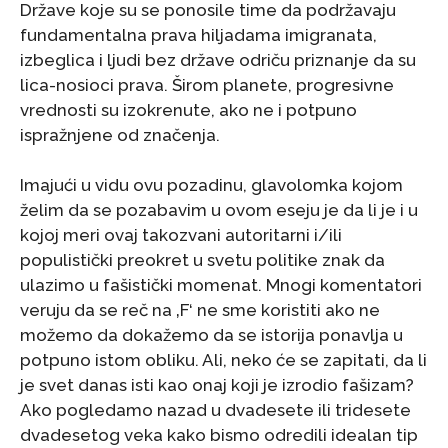
Države koje su se ponosile time da podržavaju
fundamentalna prava hiljadama imigranata,
izbeglica i ljudi bez države odriču priznanje da su
lica-nosioci prava. Širom planete, progresivne
vrednosti su izokrenute, ako ne i potpuno
ispražnjene od značenja.
Imajući u vidu ovu pozadinu, glavolomka kojom
želim da se pozabavim u ovom eseju je da li je i u
kojoj meri ovaj takozvani autoritarni i/ili
populistički preokret u svetu politike znak da
ulazimo u fašistički momenat. Mnogi komentatori
veruju da se reč na ‚F‘ ne sme koristiti ako ne
možemo da dokažemo da se istorija ponavlja u
potpuno istom obliku. Ali, neko će se zapitati, da li
je svet danas isti kao onaj koji je izrodio fašizam?
Ako pogledamo nazad u dvadesete ili tridesete
dvadesetog veka kako bismo odredili idealan tip