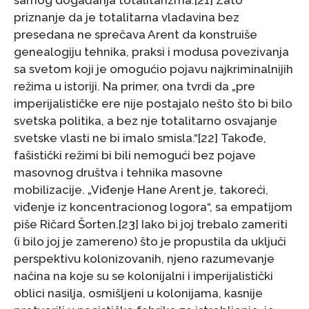
priznanje da je totalitarna vladavina bez
presedana ne sprečava Arent da konstruiše
genealogiju tehnika, praksi i modusa povezivanja
sa svetom koji je omogućio pojavu najkriminalnijih
režima u istoriji. Na primer, ona tvrdi da „pre
imperijalističke ere nije postajalo nešto što bi bilo
svetska politika, a bez nje totalitarno osvajanje
svetske vlasti ne bi imalo smisla.“[22] Takođe,
fašistički režimi bi bili nemogući bez pojave
masovnog društva i tehnika masovne
mobilizacije. „Viđenje Hane Arent je, takoreći,
viđenje iz koncentracionog logora“, sa empatijom
piše Ričard Šorten.[23] Iako bi joj trebalo zameriti
(i bilo joj je zamereno) što je propustila da uključi
perspektivu kolonizovanih, njeno razumevanje
načina na koje su se kolonijalni i imperijalistički
oblici nasilja, osmišljeni u kolonijama, kasnije