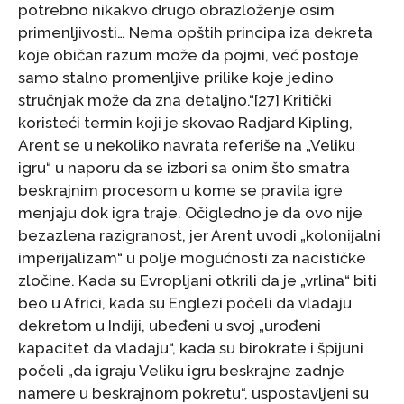
potrebno nikakvo drugo obrazloženje osim
primenljivosti… Nema opštih principa iza dekreta
koje običan razum može da pojmi, već postoje
samo stalno promenljive prilike koje jedino
stručnjak može da zna detaljno.“[27] Kritički
koristeći termin koji je skovao Radjard Kipling,
Arent se u nekoliko navrata referiše na „Veliku
igru“ u naporu da se izbori sa onim što smatra
beskrajnim procesom u kome se pravila igre
menjaju dok igra traje. Očigledno je da ovo nije
bezazlena razigranost, jer Arent uvodi „kolonijalni
imperijalizam“ u polje mogućnosti za nacističke
zločine. Kada su Evropljani otkrili da je „vrlina“ biti
beo u Africi, kada su Englezi počeli da vladaju
dekretom u Indiji, ubeđeni u svoj „urođeni
kapacitet da vladaju“, kada su birokrate i špijuni
počeli „da igraju Veliku igru beskrajne zadnje
namere u beskrajnom pokretu“, uspostavljeni su