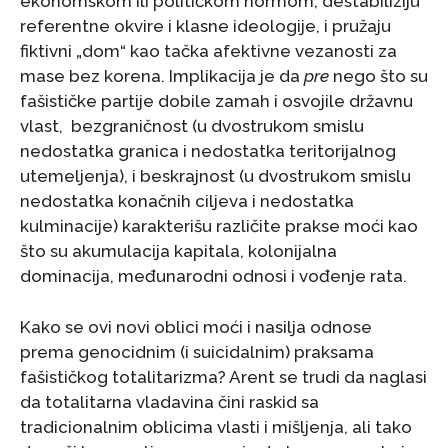
ekonomskom ili političkom normom, destabiliziju
referentne okvire i klasne ideologije, i pružaju
fiktivni „dom“ kao tačka afektivne vezanosti za
mase bez korena. Implikacija je da
pre
nego što su
fašističke partije dobile zamah i osvojile državnu
vlast, bezgraničnost (u dvostrukom smislu
nedostatka granica i nedostatka teritorijalnog
utemeljenja), i beskrajnost (u dvostrukom smislu
nedostatka konačnih ciljeva i nedostatka
kulminacije) karakterišu različite prakse moći kao
što su akumulacija kapitala, kolonijalna
dominacija, međunarodni odnosi i vođenje rata.
Kako se ovi novi oblici moći i nasilja odnose
prema genocidnim (i suicidalnim) praksama
fašističkog totalitarizma? Arent se trudi da naglasi
da totalitarna vladavina čini raskid sa
tradicionalnim oblicima vlasti i mišljenja, ali tako