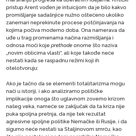
pristup Arent vođen je intuicijom da je bilo kakvo
promišljanje sadašnjice nužno oštećeno ukoliko
zanemari neprekinute procese potčinjavanja na
kojima počiva moderno doba. Ona namerava da
uđe u trag promenama načina razmišljanja i
odnosa moći koje
prethode
onome što naziva
„novim oblicima vlasti“, ali koje takođe neće
nestati kada se raspadnu režimi koji ih
otelotvoruju:
Ako je tačno da se elementi totalitarizma mogu
naći u istoriji, i ako analiziramo političke
implikacije onoga što uglavnom zovemo krizom
našeg veka, nameće se zaključak da ta kriza nije
puka spoljna pretnja, da nije tek rezultat
agresivne spoljne politike Nemačke ili Rusije, i da
sigurno neće nestati sa Staljinovom smrću, kao