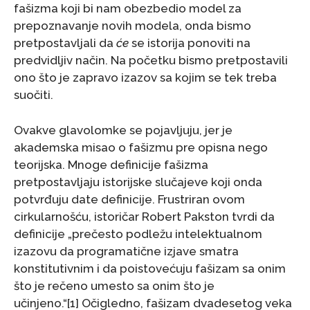
fašizma koji bi nam obezbedio model za
prepoznavanje novih modela, onda bismo
pretpostavljali da
će
se istorija ponoviti na
predvidljiv način. Na početku bismo pretpostavili
ono što je zapravo izazov sa kojim se tek treba
suočiti.
Ovakve glavolomke se pojavljuju, jer je
akademska misao o fašizmu pre opisna nego
teorijska. Mnoge definicije fašizma
pretpostavljaju istorijske slučajeve koji onda
potvrđuju date definicije. Frustriran ovom
cirkularnošću, istoričar Robert Pakston tvrdi da
definicije „prečesto podležu intelektualnom
izazovu da programatične izjave smatra
konstitutivnim i da poistovećuju fašizam sa onim
što je rečeno umesto sa onim što je
učinjeno.“[1] Očigledno, fašizam dvadesetog veka