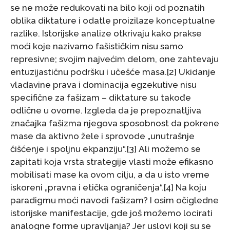
se ne može redukovati na bilo koji od poznatih
oblika diktature i odatle proizilaze konceptualne
razlike. Istorijske analize otkrivaju kako prakse
moći koje nazivamo fašističkim nisu samo
represivne; svojim najvećim delom, one zahtevaju
entuzijastičnu podršku i učešće masa.[2] Ukidanje
vladavine prava i dominacija egzekutive nisu
specifične za fašizam – diktature su takođe
odlične u ovome. Izgleda da je prepoznatljiva
značajka fašizma njegova sposobnost da pokrene
mase da aktivno žele i sprovode „unutrašnje
čišćenje i spoljnu ekpanziju“.[3] Ali možemo se
zapitati koja vrsta strategije vlasti može efikasno
mobilisati mase ka ovom cilju, a da u isto vreme
iskoreni „pravna i etička ograničenja“.[4] Na koju
paradigmu moći navodi fašizam? I osim očigledne
istorijske manifestacije, gde još možemo locirati
analogne forme upravljanja? Jer uslovi koji su se