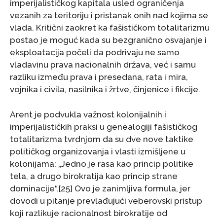
imperijalističkog kapitala usled ograničenja
vezanih za teritoriju i pristanak onih nad kojima se
vlada. Kritični zaokret ka fašističkom totalitarizmu
postao je moguć kada su bezgranično osvajanje i
eksploatacija počeli da podrivaju ne samo
vladavinu prava nacionalnih država, već i samu
razliku između prava i presedana, rata i mira,
vojnika i civila, nasilnika i žrtve, činjenice i fikcije.
Arent je podvukla važnost kolonijalnih i
imperijalističkih praksi u genealogiji fašističkog
totalitarizma tvrdnjom da su dve nove taktike
političkog organizovanja i vlasti izmišljene u
kolonijama: „Jedno je rasa kao princip politike
tela, a drugo birokratija kao princip strane
dominacije“.[25] Ovo je zanimljiva formula, jer
dovodi u pitanje prevlađujući veberovski pristup
koji razlikuje racionalnost birokratije od