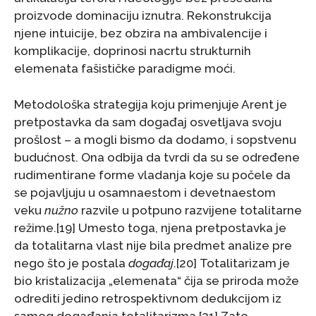
proizvode dominaciju iznutra. Rekonstrukcija
njene intuicije, bez obzira na ambivalencije i
komplikacije, doprinosi nacrtu strukturnih
elemenata fašističke paradigme moći.
Metodološka strategija koju primenjuje Arent je
pretpostavka da sam događaj osvetljava svoju
prošlost – a mogli bismo da dodamo, i sopstvenu
budućnost. Ona odbija da tvrdi da su se određene
rudimentirane forme vladanja koje su počele da
se pojavljuju u osamnaestom i devetnaestom
veku
nužno
razvile u potpuno razvijene totalitarne
režime.[19] Umesto toga, njena pretpostavka je
da totalitarna vlast nije bila predmet analize pre
nego što je postala
događaj
.[20] Totalitarizam je
bio kristalizacija „elemenata“ čija se priroda može
odrediti jedino retrospektivnom dedukcijom iz
samog događanja totalitarizma.[21] Zato