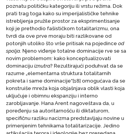
poznatu političku kategoriju ili vrstu režima. Dok
prati trag toga kako su imperijalističke tehnike
istrebljenja pružile prostor za eksprimentisanje
koji je prethodio fašističkom totalitarizmu, ona
tvrdi da ove prve moraju biti razlikovane od
potonjih utoliko što vrše pritisak na pojedince
od
spolja
. Njeno viđenje totalne dominacije rve se sa
novim problemom: kako konceptualizovati
dominaciju
iznutra
? Rezultirajući poduhvat da se
razume „elementarna struktura totalitarnih
pokreta i same dominacije“[18] omogućava da se
konstruiše mreža koja objašnjava oblik vlasti koja
uključuje i obimnu ekspanziju i interno
zarobljavanje. Hana Arent nagoveštava da, u
poređenju sa autoritarnošću ili diktaturom,
specifičnu razliku nacizma predstavljaju novine u
primenjenim tehnikama totalitarizacije. Jedino
artikulacija terora i ideologije bez presedana