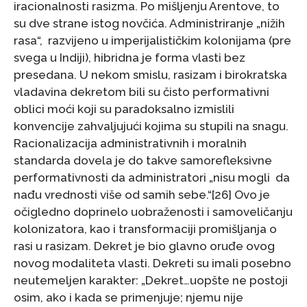
iracionalnosti rasizma. Po mišljenju Arentove, to
su dve strane istog novčića. Administriranje „nižih
rasa“, razvijeno u imperijalističkim kolonijama (pre
svega u Indiji), hibridna je forma vlasti bez
presedana. U nekom smislu, rasizam i birokratska
vladavina dekretom bili su čisto performativni
oblici moći koji su paradoksalno izmislili
konvencije zahvaljujući kojima su stupili na snagu.
Racionalizacija administrativnih i moralnih
standarda dovela je do takve samorefleksivne
performativnosti da administratori „nisu mogli da
nađu vrednosti više od samih sebe.“[26] Ovo je
očigledno doprinelo uobraženosti i samoveličanju
kolonizatora, kao i transformaciji promišljanja o
rasi u rasizam. Dekret je bio glavno oruđe ovog
novog modaliteta vlasti. Dekreti su imali posebno
neutemeljen karakter: „Dekret…uopšte ne postoji
osim, ako i kada se primenjuje; njemu nije