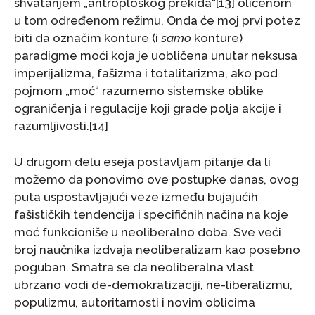
shvatanjem „antroploškog prekida“[13] oličenom
u tom određenom režimu. Onda će moj prvi potez
biti da označim konture (i
samo
konture)
paradigme moći koja je uobličena unutar neksusa
imperijalizma, fašizma i totalitarizma, ako pod
pojmom „moć“ razumemo sistemske oblike
ograničenja i regulacije koji grade polja akcije i
razumljivosti.[14]
U drugom delu eseja postavljam pitanje da li
možemo da ponovimo ove postupke danas, ovog
puta uspostavljajući veze između bujajućih
fašističkih tendencija i specifičnih načina na koje
moć funkcioniše u neoliberalno doba. Sve veći
broj naučnika izdvaja neoliberalizam kao posebno
poguban. Smatra se da neoliberalna vlast
ubrzano vodi de-demokratizaciji, ne-liberalizmu,
populizmu, autoritarnosti i novim oblicima