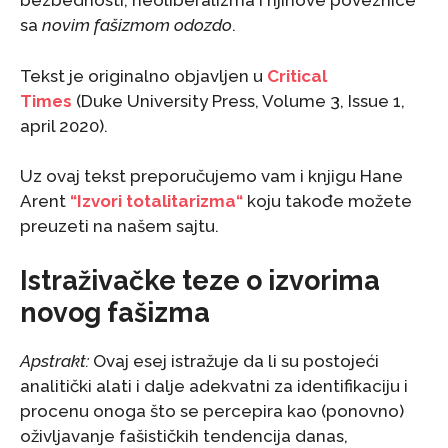
bezbednosti, neoliberalizma i njihove poveznice
sa
novim fašizmom odozdo
.
Tekst je originalno objavljen u
Critical
Times
(Duke University Press, Volume 3, Issue 1,
april 2020).
Uz ovaj tekst preporučujemo vam i knjigu Hane
Arent
“Izvori totalitarizma“
koju takođe možete
preuzeti na našem sajtu.
Istraživačke teze o izvorima
novog fašizma
Apstrakt:
Ovaj esej istražuje da li su postojeći
analitički alati i dalje adekvatni za identifikaciju i
procenu onoga što se percepira kao (ponovno)
oživljavanje fašističkih tendencija danas,