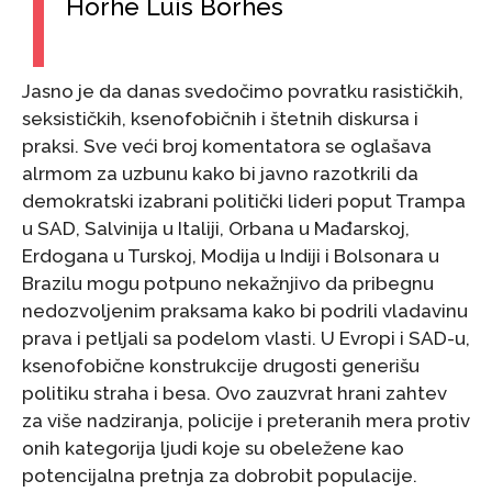
Horhe Luis Borhes
Jasno je da danas svedočimo povratku rasističkih,
seksističkih, ksenofobičnih i štetnih diskursa i
praksi. Sve veći broj komentatora se oglašava
alrmom za uzbunu kako bi javno razotkrili da
demokratski izabrani politički lideri poput Trampa
u SAD, Salvinija u Italiji, Orbana u Mađarskoj,
Erdogana u Turskoj, Modija u Indiji i Bolsonara u
Brazilu mogu potpuno nekažnjivo da pribegnu
nedozvoljenim praksama kako bi podrili vladavinu
prava i petljali sa podelom vlasti. U Evropi i SAD-u,
ksenofobične konstrukcije drugosti generišu
politiku straha i besa. Ovo zauzvrat hrani zahtev
za više nadziranja, policije i preteranih mera protiv
onih kategorija ljudi koje su obeležene kao
potencijalna pretnja za dobrobit populacije.