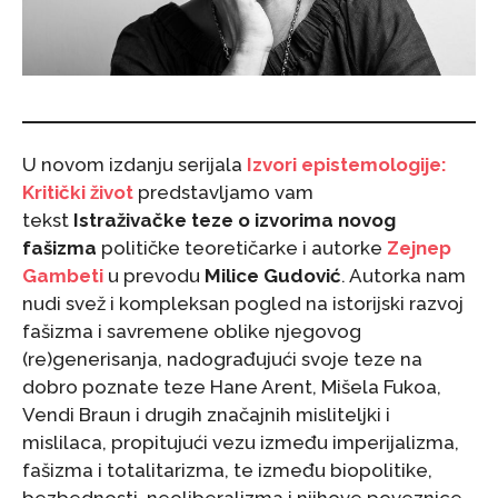
U novom izdanju serijala
Izvori epistemologije:
Kritički život
predstavljamo vam
tekst
Istraživačke teze o izvorima novog
fašizma
političke teoretičarke i autorke
Zejnep
Gambeti
u prevodu
Milice Gudović
. Autorka nam
nudi svež i kompleksan pogled na istorijski razvoj
fašizma i savremene oblike njegovog
(re)generisanja, nadograđujući svoje teze na
dobro poznate teze Hane Arent, Mišela Fukoa,
Vendi Braun i drugih značajnih misliteljki i
mislilaca, propitujući vezu između imperijalizma,
fašizma i totalitarizma, te između biopolitike,