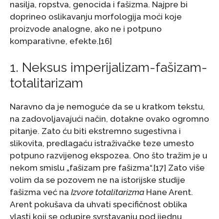
nasilja, ropstva, genocida i fašizma. Najpre bi
doprineo oslikavanju morfologija moći koje
proizvode analogne, ako ne i potpuno
komparativne, efekte.[16]
1. Neksus imperijalizam-fašizam-
totalitarizam
Naravno da je nemoguće da se u kratkom tekstu,
na zadovoljavajući način, dotakne ovako ogromno
pitanje. Zato ću biti ekstremno sugestivna i
slikovita, predlagaću istraživačke teze umesto
potpuno razvijenog ekspozea. Ono što tražim je u
nekom smislu „fašizam pre fašizma“.[17] Zato više
volim da se pozovem ne na istorijske studije
fašizma već na
Izvore totalitarizma
Hane Arent.
Arent pokušava da uhvati specifičnost oblika
vlasti koji se odupire svrstavanju pod ijednu