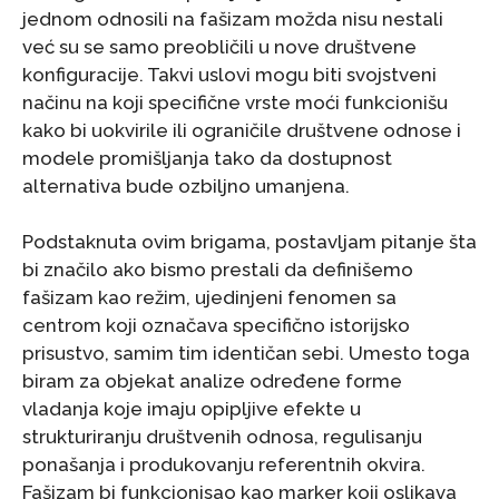
jednom odnosili na fašizam možda nisu nestali
već su se samo preobličili u nove društvene
konfiguracije. Takvi uslovi mogu biti svojstveni
načinu na koji specifične vrste moći funkcionišu
kako bi uokvirile ili ograničile društvene odnose i
modele promišljanja tako da dostupnost
alternativa bude ozbiljno umanjena.
Podstaknuta ovim brigama, postavljam pitanje šta
bi značilo ako bismo prestali da definišemo
fašizam kao režim, ujedinjeni fenomen sa
centrom koji označava specifično istorijsko
prisustvo, samim tim identičan sebi. Umesto toga
biram za objekat analize određene forme
vladanja koje imaju opipljive efekte u
strukturiranju društvenih odnosa, regulisanju
ponašanja i produkovanju referentnih okvira.
Fašizam bi funkcionisao kao marker koji oslikava