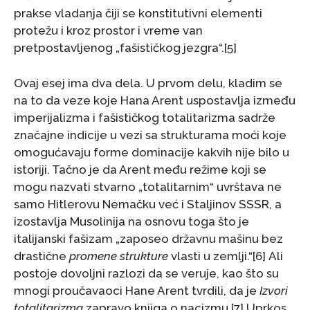
prakse vladanja čiji se konstitutivni elementi
protežu i kroz prostor i vreme van
pretpostavljenog „fašističkog jezgra“.[5]
Ovaj esej ima dva dela. U prvom delu, kladim se
na to da veze koje Hana Arent uspostavlja između
imperijalizma i fašističkog totalitarizma sadrže
značajne indicije u vezi sa strukturama moći koje
omogućavaju forme dominacije kakvih nije bilo u
istoriji. Tačno je da Arent među režime koji se
mogu nazvati stvarno „totalitarnim“ uvrštava ne
samo Hitlerovu Nemačku već i Staljinov SSSR, a
izostavlja Musolinija na osnovu toga što je
italijanski fašizam „zaposeo državnu mašinu bez
drastične
promene strukture
vlasti u zemlji.“[6] Ali
postoje dovoljni razlozi da se veruje, kao što su
mnogi proučavaoci Hane Arent tvrdili, da je
Izvori
totalitarizma
zapravo knjiga o nacizmu.[7] Uprkos