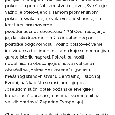
pokreti su pomešali sredstvo i ciljeve: „Sve što je
važno je otelovljeno u samom promenljivom
pokretu; svaka ideja, svaka vrednost nestaje u
kovitlacu praznoverne
pseudonaučne
imanentnosti
.“[39] Ovo nestajanje
je, da tako kažemo, pružilo idealan beg od
političke odgovornosti i voljno poistovećivanje
individue sa bezimenim silama koje su neumoljivo
gurale istoriju napred. Pokreti su nosili
nedefinisano obećanje jedinstva i veličine i
obraćali se „onima bez korena“ u „pojasu
mešanog stanovništva“ u Centralnoj i Istočnoj
Evropi, baš kao što se rasizam i njegov
„pseudomistični oblak božanske energije i
konačnosti“ obraćao „masama iskorenjenih iz
velikih gradova“ Zapadne Evrope.[40]
Glavna teorijska implikacija koju možemo izvući iz