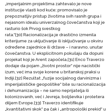
„imperijalnim projektima zahtevalo je nove
institucije vlasti kod kuće; promovisalo je
prepoznatljiv pristup životima svih rasnih grupa i
nejasnom idealu univerzalnog čovečanstva koji je
rasturio šok Prvog svestkog
rata.“[30] Racionalizacija je drastično izmenila
kriterijume za uključivanje ili isključivanje u okviru
određene zajednice ili države – i naravno, unutar
čovečanstva. U eksplicitnom pokušaju da dopuni
projekat koji je Arent započela,[31] Enco Traverzo
dodaje da pojam „životni prostor“ nije nacistički
izum, već ima svoje korene u britanskoj praksi u
Indiji.[32] Rezultat „fuzije socijalnog darvinizma i
imperijalističke geopolitike“ bile su racionalizacija
i dehumanizacija – ne samo neprijatelja ili
kolonizovanih, već i Jevreja, boljševika i proletera
diljem Evrope.[33] Traverzo identifikuje
„kvantitativni skok“ pa čak i „antropološki prekid“ u