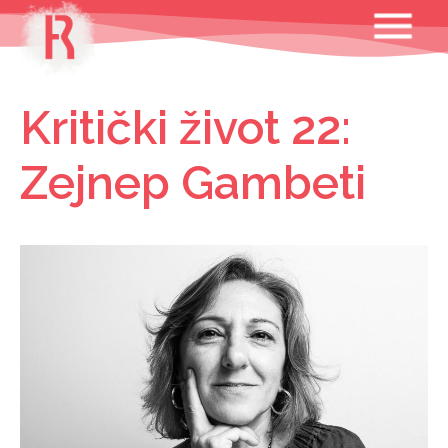
Skip
MENU
to
content
Kritički život 22:
Zejnep Gambeti