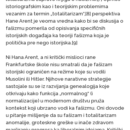
istoriografskim kao i teorijskim problemima
vezanim za termin „totalitarizam“,[8] perspektiva
Hane Arent je veoma vredna kako bi se diskusija o
fašizmu pomerila od opisivanja specifičnih
istorijskih događaja ka teoriji fašizma koja je
politička pre nego istorijska.[9]
Ni Hana Arent, a ni kritički mislioci rane
Frankfurtske škole nisu smatrali da je fašizam
istorijski ograničen na režime koje su vodili
Musolini ili Hitler. Njihove narativne strategije
sastojale su se iz razvijanja genealogija koje
otkrivaju kako funkcija „normalnog“ (i
normalizacije) u modernom društvu pruža
kontekst koji ubrzano vodi ka fašizmu. Oni dovode
u pitanje mišljenje da su fašizam i totalitarizam
anomalije, groteskne greške u inače zdravom
marširanju progresa ka liberalnim idejama. Kritički