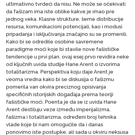
ultimativno tvrdeći da nisu. Ne može se očekivati
da fašizam ima iste oblike kakve je imao pre
jednog veka. Klasne strukture, šeme distribucije
resursa, komunikacioni potencijali, kao i modusi
pripadanja i isključivanja značajno su se promenili.
Kako bi se odredile osobine savremene
paradigme moći koje bi stavile nove fašističke
tendencije u prvi plan, ovaj esej prvo revidira neke
od ključnih uvida studije Hane Arent o izvorima
totalitarizma. Perspektiva koju daje Arent je
veoma vredna kako bi se diskusija o fašizmu
pomerila van okvira preciznog opisivanja
specifičnih istorijskih događaja prema teoriji
fašističke moći. Poenta je da se iz uvida Hane
Arent destiluju veze između imperijalizma,
fašizma i totalitarizma, određeni broj tehnika
vlade koje bi nam omogućile da i danas
ponovimo iste postupke, ali sada u okviru neksusa