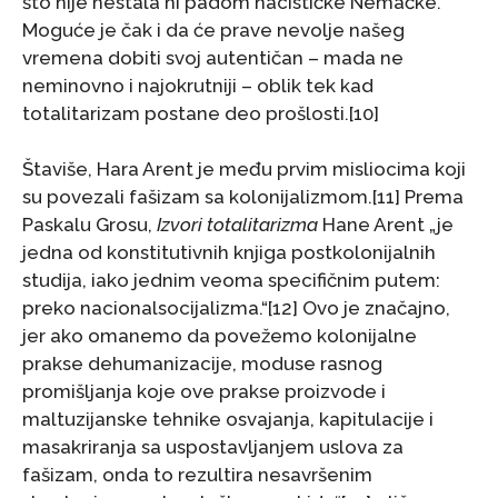
što nije nestala ni padom nacističke Nemačke.
Moguće je čak i da će prave nevolje našeg
vremena dobiti svoj autentičan – mada ne
neminovno i najokrutniji – oblik tek kad
totalitarizam postane deo prošlosti.[10]
Štaviše, Hara Arent je među prvim misliocima koji
su povezali fašizam sa kolonijalizmom.[11] Prema
Paskalu Grosu,
Izvori totalitarizma
Hane Arent „je
jedna od konstitutivnih knjiga postkolonijalnih
studija, iako jednim veoma specifičnim putem:
preko nacionalsocijalizma.“[12] Ovo je značajno,
jer ako omanemo da povežemo kolonijalne
prakse dehumanizacije, moduse rasnog
promišljanja koje ove prakse proizvode i
maltuzijanske tehnike osvajanja, kapitulacije i
masakriranja sa uspostavljanjem uslova za
fašizam, onda to rezultira nesavršenim