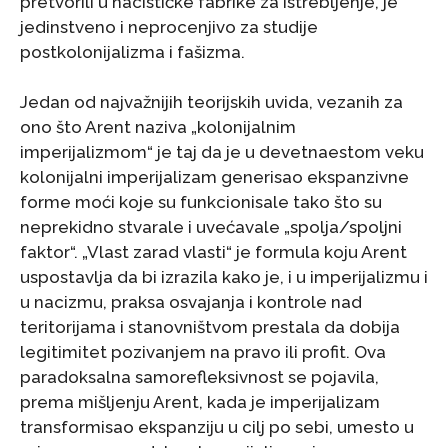
pretvorili u nacističke fabrike za istrebljenje, je
jedinstveno i neprocenjivo za studije
postkolonijalizma i fašizma.
Jedan od najvažnijih teorijskih uvida, vezanih za
ono što Arent naziva „kolonijalnim
imperijalizmom“ je taj da je u devetnaestom veku
kolonijalni imperijalizam generisao ekspanzivne
forme moći koje su funkcionisale tako što su
neprekidno stvarale i uvećavale „spolja/spoljni
faktor“. „Vlast zarad vlasti“ je formula koju Arent
uspostavlja da bi izrazila kako je, i u imperijalizmu i
u nacizmu, praksa osvajanja i kontrole nad
teritorijama i stanovništvom prestala da dobija
legitimitet pozivanjem na pravo ili profit. Ova
paradoksalna samorefleksivnost se pojavila,
prema mišljenju Arent, kada je imperijalizam
transformisao ekspanziju u cilj po sebi, umesto u