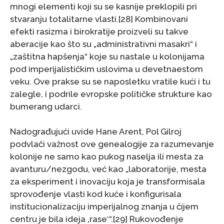
mnogi elementi koji su se kasnije preklopili pri
stvaranju totalitarne vlasti.[28] Kombinovani
efekti rasizma i birokratije proizveli su takve
aberacije kao što su „administrativni masakri“ i
„zaštitna hapšenja“ koje su nastale u kolonijama
pod imperijalističkim uslovima u devetnaestom
veku. Ove prakse su se naposletku vratile kući i tu
zalegle, i podrile evropske političke strukture kao
bumerang udarci.
Nadograđujući uvide Hane Arent, Pol Gilroj
podvlači važnost ove genealogije za razumevanje
kolonije ne samo kao pukog naselja ili mesta za
avanturu/nezgodu, već kao „laboratorije, mesta
za eksperiment i inovaciju koja je transformisala
sprovođenje vlasti kod kuće i konfigurisala
institucionalizaciju imperijalnog znanja u čijem
centru je bila ideja ‚rase‘“.[29] Rukovođenje